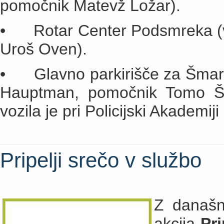
pomočnik Matevž Ložar).
• Rotar Center Podsmreka (v
Uroš Oven).
• Glavno parkirišče za Šmarn
Hauptman, pomočnik Tomo Šeti
vozila je pri Policijski Akademi
Pripelji srečo v službo
Z današn
akcija
Pri