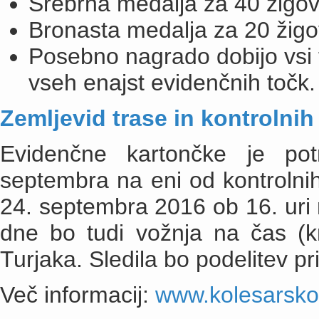
Srebrna medalja za 40 žigov 
Bronasta medalja za 20 žigov
Posebno nagrado dobijo vsi tis
vseh enajst evidenčnih točk.
Zemljevid trase in kontrolnih
Evidenčne kartončke je po
septembra na eni od kontrolnih
24. septembra 2016 ob 16. uri 
dne bo tudi vožnja na čas (k
Turjaka. Sledila bo podelitev pr
Več informacij:
www.kolesarsko-