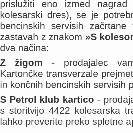
prislužiti eno izmed nagrad
kolesarski dres), se je potrebn
bencinskih servisih začrtane 
zastavah z znakom
»S koleso
dva načina:
Z žigom
- prodajalec vam 
Kartončke transverzale prejmet
in končnih bencinskih servisih
S Petrol klub kartico
- prodaja
s storitvijo 4422 kolesarska tr
lahko preverite preko spletne ap