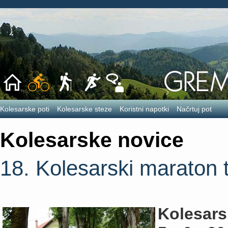
Kolesarske poti
Kolesarske steze
Koristni napotki
Načrtuj pot
Kolesarske novice
18. Kolesarski maraton 
Kolesars