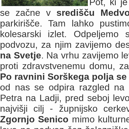
Pot, ki j
se začne v
središču Medv
parkirišče. Tam lahko pusti
kolesarski izlet. Odpeljemo
podvozu, za njim zavijemo de
na Svetje
. Na vrhu zavijemo le
proti zdravstvenemu domu, za
Po ravnini Sorškega polja se 
od nas se odpira razgled na c
Petra na Ladji, pred seboj l
najvišji cilj - župnijsko ce
Zgornjo Senico
mimo kulturne