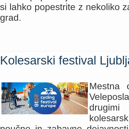
si lahko popestrite z nekoliko
grad.
Kolesarski festival Ljubl
Mestna o
Veleposl
drugimi 
kolesarsk
poučne in zabavne dejavnosti