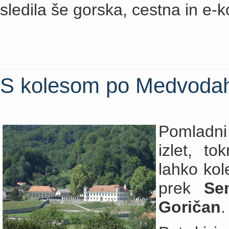
sledila še gorska, cestna in e
S kolesom po Medvoda
Pomladni
izlet, to
lahko kol
prek
Se
Goričan
.