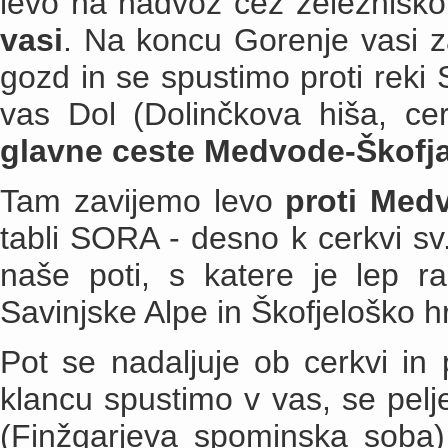
levo na nadvoz čez železniško
vasi
. Na koncu Gorenje vasi z
gozd in se spustimo proti reki
vas Dol (Dolinčkova hiša, ce
glavne ceste Medvode-Škofj
Tam zavijemo levo
proti Me
tabli SORA - desno k cerkvi sv.
naše poti, s katere je lep r
Savinjske Alpe in Škofjeloško hr
Pot se nadaljuje ob cerkvi in
klancu spustimo v vas, se pe
(Finžgarjeva spominska soba