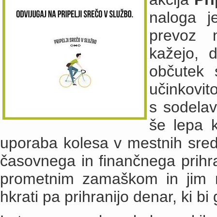
naloga j
prevoz 
kažejo, 
občutek 
učinkovito
s sodelav
še lepa k
uporaba kolesa v mestnih sredi
časovnega in finančnega prihra
prometnim zamaškom in jim ni
hkrati pa prihranijo denar, ki bi