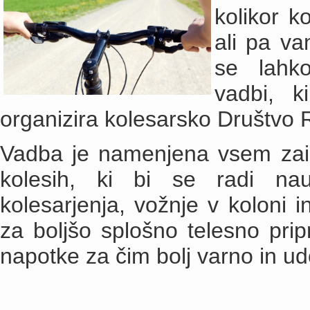
kolikor k
ali pa va
se lahko
vadbi, k
organizira kolesarsko Društvo
Vadba je namenjena vsem zain
kolesih, ki bi se radi nau
kolesarjenja, vožnje v koloni i
za boljšo splošno telesno prip
napotke za čim bolj varno in u