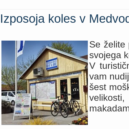
Izposoja koles v Medvo
Se želite
svojega 
V turisti
vam nudij
šest mošk
velikost
makadams