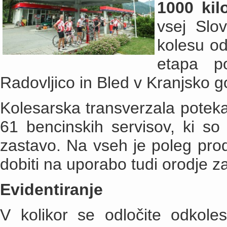
1000 kil
vsej Slo
kolesu od
etapa po
Radovljico in Bled v Kranjsko g
Kolesarska transverzala poteka 
61 bencinskih servisov, ki so
zastavo. Na vseh je poleg pr
dobiti na uporabo tudi orodje z
Evidentiranje
V kolikor se odločite odkole