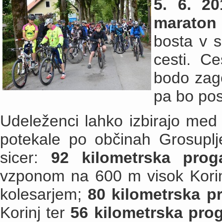
5. 6. 20
maraton
bosta v s
cesti. Ce
bodo zago
pa bo pos
Udeleženci lahko izbirajo med 
potekale po občinah Grosuplj
sicer:
92 kilometrska prog
vzponom na 600 m visok Korin
kolesarjem;
80 kilometrska p
Korinj ter
56 kilometrska pro