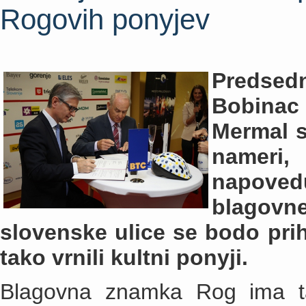
Rogovih ponyjev
Predse
Bobinac
Mermal s
namer
napoved
blagov
slovenske ulice se bodo pr
tako vrnili kultni ponyji.
Blagovna znamka Rog ima ta