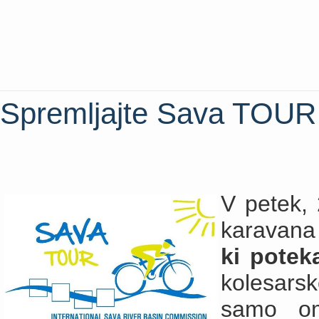
Spremljajte Sava TOUR
V petek, 
karavana 
ki potek
kolesars
samo om