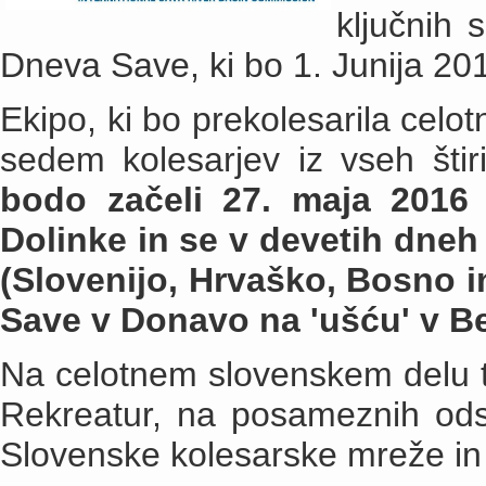
ključnih 
Dneva Save, ki bo 1. Junija 20
Ekipo, ki bo prekolesarila celo
sedem kolesarjev iz vseh štir
bodo začeli 27. maja 2016 
Dolinke in se v devetih dneh 
(Slovenijo, Hrvaško, Bosno in
Save v Donavo na 'ušću' v B
Na celotnem slovenskem delu tr
Rekreatur, na posameznih odse
Slovenske kolesarske mreže in 