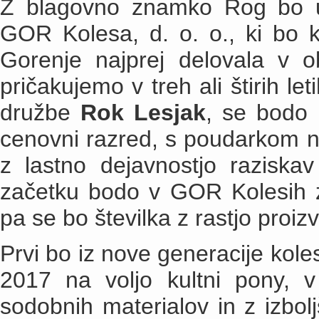
Z blagovno znamko Rog bo up
GOR Kolesa, d. o. o., ki bo 
Gorenje najprej delovala v ob
pričakujemo v treh ali štirih le
družbe
Rok Lesjak
, se bodo 
cenovni razred, s poudarkom na
z lastno dejavnostjo raziska
začetku bodo v GOR Kolesih za
pa se bo številka z rastjo proi
Prvi bo iz nove generacije kol
2017 na voljo kultni pony, v i
sodobnih materialov in z izbo