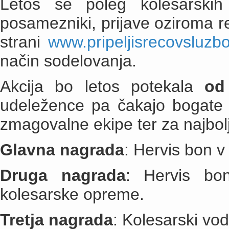
Letos se poleg kolesarskih t
posamezniki, prijave oziroma r
strani
www.pripeljisrecovsluzbo
način sodelovanja.
Akcija bo letos potekala
od
udeležence pa čakajo bogate 
zmagovalne ekipe ter za najbo
Glavna nagrada
: Hervis bon v
Druga nagrada
: Hervis bo
kolesarske opreme.
Tretja nagrada
: Kolesarski vod