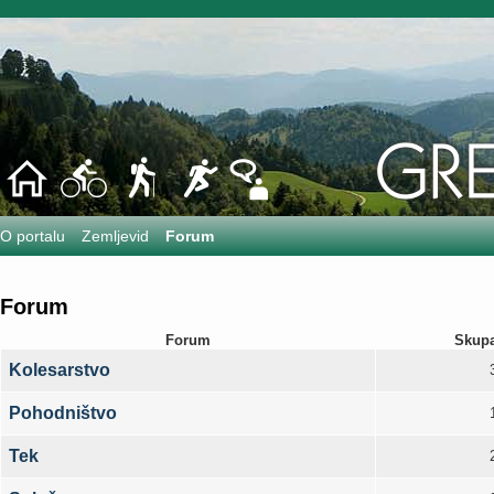
O portalu
Zemljevid
Forum
Forum
Forum
Skupa
Kolesarstvo
Pohodništvo
Tek