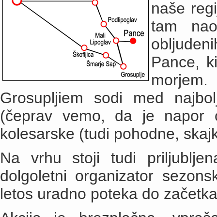
naše regi
tam nao
obljudeni
Pance, ki
morjem.
Grosupljiem sodi med najbo
(čeprav vemo, da je napor od
kolesarske (tudi pohodne, skajke
Na vrhu stoji tudi priljublj
dolgoletni organizator sezons
letos uradno poteka do začetk