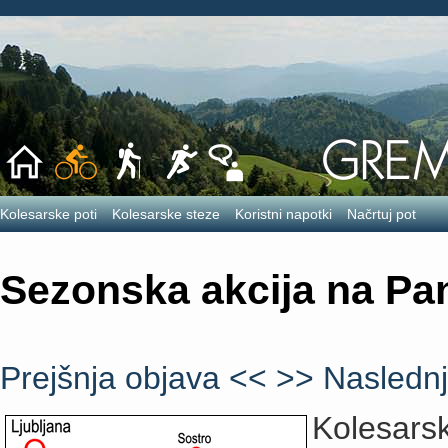
Kolesarske poti
Kolesarske steze
Koristni napotki
Načrtuj pot
Sezonska akcija na Pa
Prejšnja objava <<
>> Naslednj
Kolesars