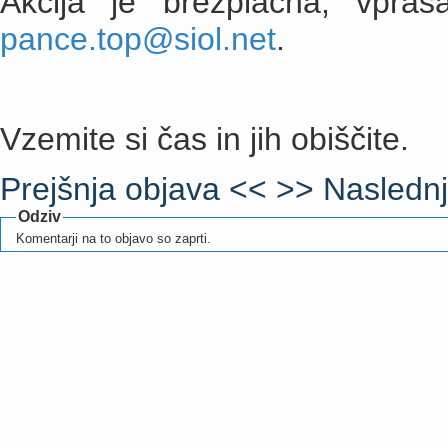
Akcija je brezplačna, vpraš
pance.top@siol.net
.
Vzemite si čas in jih obiščite.
Prejšnja objava <<
>> Naslednj
Odziv
Komentarji na to objavo so zaprti.