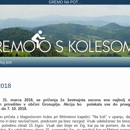
GREMO NA POT...
tuj pot
2018
 31. marca 2018, se pričenja že šestnajsta sezona ene najbolj m
ih prireditev v občini Grosuplje.
Akcija bo potekala vse do prveg
 do 7. 10. 2018.
o pričela z blagoslovom koles pri Mrtinetovi kapelici "Na šoli" v upanju, d
arno in brez nevšečnosti, predvsem pa brez nezgod. Vsak udeleženec bo brezp
e potrebno zbrati 15 žigov. Vsak dan šteje en žig, kar pa ne pomeni, da n
dan. Ko udeleženec zbere 15. zaporedni žig, ga gostitelj bar pr`Mrtinet nagr