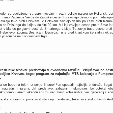
r se udeleženci za spremljevalnimi vozili peljejo najprej po Poljanski cesti
mimo Papirnice Vevče do Zaloške ceste. Tu zavijejo desno in pot nadaljujejo
zavijejo levo proti Dolskem. V Dolskem zavijejo desno po cesti proti Kamni
sa od Dolskega do Litije v dolžini 20 km. V Litiji zavijejo desno preko Save in 
 v klanec po glavni cesti do Šmartnega v Litiji. Tu zavije trasa desno prot
 Trebeljevo, Zgornja Besnica in Besnica. Tu je pred klančkom še zadnja okre
jno prizorišče na Kongresnem trgu.
resh bike festival predstavlja v dvodnevni različici. Vključeval bo ces
Kraljico Krvavca, bogat program za najmlajše MTB kolesarje s Pumptra
.
pa se bodo na tekmi iz serije Enduro4Fun spopadli najboljši enduraši. Bogat
s, nagradnimi igrami, dirt predstavo, zabavnimi tekmovanji bo potekal oba
ako bomo v enem vikendu združili več zvrsti kolesarstva, več generacij z 
sarski program bo povezoval stand­up maratonec, tekač in stand­up komik And
: