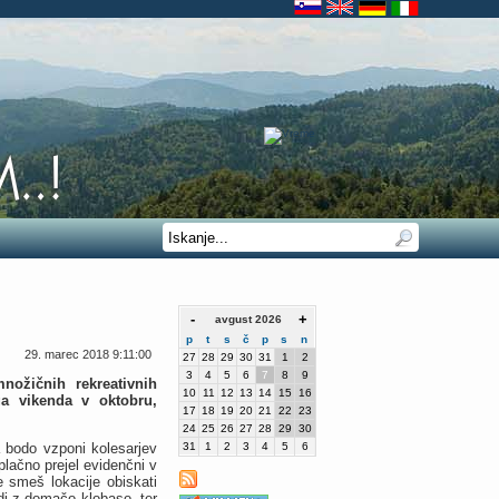
-
+
avgust 2026
p
t
s
č
p
s
n
29. marec 2018 9:11:00
27
28
29
30
31
1
2
3
4
5
6
7
8
9
nožičnih rekreativnih
10
11
12
13
14
15
16
a vikenda v oktobru,
17
18
19
20
21
22
23
24
25
26
27
28
29
30
a bodo vzponi kolesarjev
31
1
2
3
4
5
6
lačno prejel evidenčni v
e smeš lokacije obiskati
adi z domačo klobaso, ter