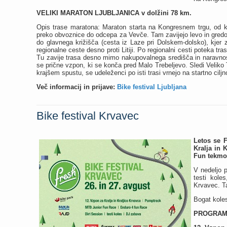
VELIKI MARATON LJUBLJANICA v dolžini 78 km.
Opis trase maratona: Maraton starta na Kongresnem trgu, od kode
preko obvoznice do odcepa za Vevče. Tam zavijejo levo in gredo 
do glavnega križišča (cesta iz Laze pri Dolskem-dolsko), kjer 
regionalne ceste desno proti Litiji. Po regionalni cesti poteka tra
Tu zavije trasa desno mimo nakupovalnega središča in naravnost
se prične vzpon, ki se konča pred Malo Trebeljevo. Sledi Veliko
krajšem spustu, se udeleženci po isti trasi vrnejo na startno cil
Več informacij in prijave:
Bike festival Ljubljana
Bike festival Krvavec
Letos se F
Kralja in 
Fun tekmo
V nedeljo 
testi kole
Krvavec. T
Bogat kole
PROGRAM