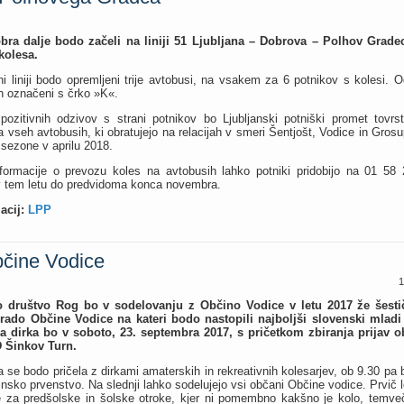
bra dalje bodo začeli na liniji 51 Ljubljana – Dobrova – Polhov Gradec
kolesa.
i liniji bodo opremljeni trije avtobusi, na vsakem za 6 potnikov s kolesi.
h označeni s črko »K«.
pozitivnih odzivov s strani potnikov bo Ljubljanski potniški promet tovrs
a vseh avtobusih, ki obratujejo na relacijah v smeri Šentjošt, Vodice in Gros
sezone v aprilu 2018.
formacije o prevozu koles na avtobusih lahko potniki pridobijo na 01 58 
v tem letu do predvidoma konca novembra.
acij:
LPP
bčine Vodice
1
o društvo Rog bo v sodelovanju z Občino Vodice v letu 2017 že šesti
rado Občine Vodice na kateri bodo nastopili najboljši slovenski mladi 
 dirka bo v soboto, 23. septembra 2017, s pričetkom zbiranja prijav ob
Šinkov Turn.
se bodo pričela z dirkami amaterskih in rekreativnih kolesarjev, ob 9.30 pa bo
insko prvenstvo. Na slednji lahko sodelujejo vsi občani Občine vodice. Prvič l
 za predšolske in šolske otroke, kjer ni pomembno kakšno je kolo, temveč