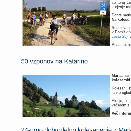
se torej že
kurjenje maš
Dobra motiv
Na kolesu 
Sodelovanje
v Potniški
cesta 25
),
Posamezne 
50 vzponov na Katarino
Marca se j
kolesarski
Kolesarji, 
lahko ogle
Akcija, ki
večerom z g
Več inform
24-urno dobrodelno kolesarjenje z M