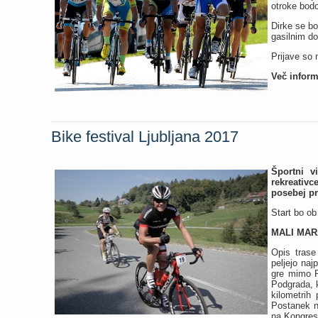
otroke bodo 
Dirke se bo
gasilnim 
Prijave so 
Več inform
Bike festival Ljubljana 2017
Športni v
rekreativc
posebej pr
Start bo ob
MALI MARA
Opis trase
peljejo naj
gre mimo P
Podgrada, k
kilometrih
Postanek na
na Kongres