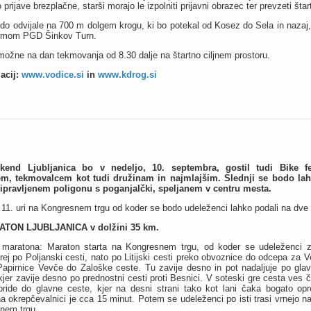
prijave brezplačne, starši morajo le izpolniti prijavni obrazec ter prevzeti štar
do odvijale na 700 m dolgem krogu, ki bo potekal od Kosez do Sela in nazaj, 
domom PGD Šinkov Turn.
možne na dan tekmovanja od 8.30 dalje na štartno ciljnem prostoru.
acij:
www.vodice.si
in
www.kdrog.si
ikend Ljubljanica bo v nedeljo, 10. septembra, gostil tudi Bike f
em, tekmovalcem kot tudi družinam in najmlajšim. Slednji se bodo lah
ipravljenem poligonu s poganjalčki, speljanem v centru mesta.
 11. uri na Kongresnem trgu od koder se bodo udeleženci lahko podali na dve t
TON LJUBLJANICA v dolžini 35 km.
 maratona: Maraton starta na Kongresnem trgu, od koder se udeleženci za
prej po Poljanski cesti, nato po Litijski cesti preko obvoznice do odcepa za 
apirnice Vevče do Zaloške ceste. Tu zavije desno in pot nadaljuje po glav
jer zavije desno po prednostni cesti proti Besnici. V soteski gre cesta ves 
 pride do glavne ceste, kjer na desni strani tako kot lani čaka bogato op
 okrepčevalnici je cca 15 minut. Potem se udeleženci po isti trasi vrnejo na 
nem trgu.