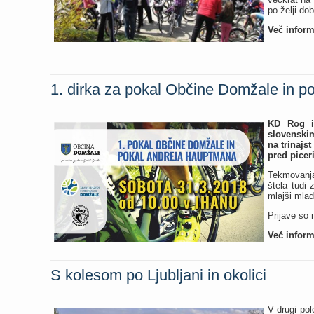
po želji do
Več inform
1. dirka za pokal Občine Domžale in 
KD Rog in
slovenskim
na trinajs
pred picer
Tekmovanja
štela tudi
mlajši mlad
Prijave so 
Več inform
S kolesom po Ljubljani in okolici
V drugi pol