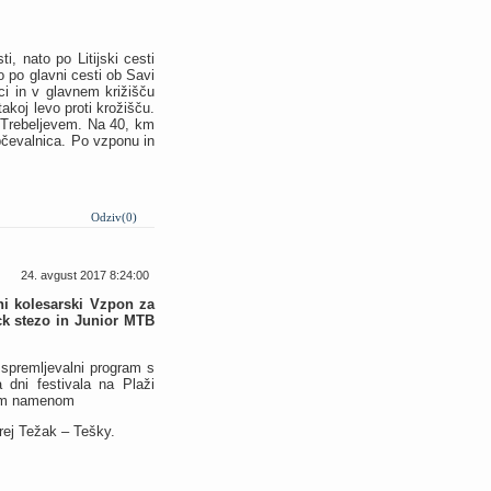
, nato po Litijski cesti
 po glavni cesti ob Savi
ci in v glavnem križišču
takoj levo proti krožišču.
i Trebeljevem. Na 40, km
pčevalnica. Po vzponu in
Odziv(0)
24. avgust 2017 8:24:00
tni kolesarski Vzpon za
ck stezo in Junior MTB
 spremljevalni program s
 dni festivala na Plaži
enim namenom
rej Težak – Tešky.