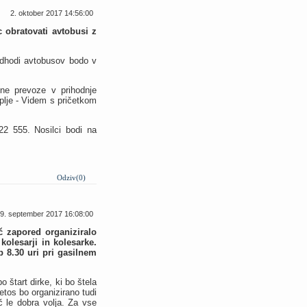
2. oktober 2017 14:56:00
 obratovati avtobusi z
 Odhodi avtobusov bodo v
tne prevoze v prihodnje
uplje - Videm s pričetkom
22 555. Nosilci bodi na
Odziv(0)
9. september 2017 16:08:00
č zapored organiziralo
kolesarji in kolesarke.
 8.30 uri pri gasilnem
 štart dirke, ki bo štela
etos bo organizirano tudi
 le dobra volja. Za vse