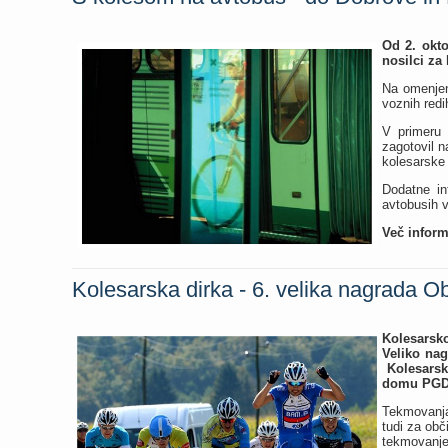
Od 2. okto
nosilci za 
Na omenjen
voznih redi
V primeru 
zagotovil n
kolesarske 
Dodatne in
avtobusih 
Več inform
Kolesarska dirka - 6. velika nagrada O
Kolesarsk
Veliko nag
Kolesarska
domu PGD 
Tekmovanja 
tudi za obč
tekmovanje