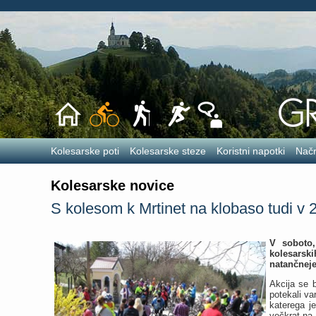
Kolesarske poti
Kolesarske steze
Koristni napotki
Načr
Kolesarske novice
S kolesom k Mrtinet na klobaso tudi v 
V soboto,
kolesarsk
natančneje
Akcija se b
potekali v
katerega j
večkrat na 