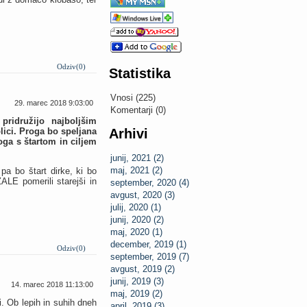
Odziv(0)
Statistika
Vnosi (225)
29. marec 2018 9:03:00
Komentarji (0)
ridružijo najboljšim
lici. Proga bo speljana
Arhivi
oga s štartom in ciljem
junij, 2021 (2)
maj, 2021 (2)
pa bo štart dirke, ki bo
E pomerili starejši in
september, 2020 (4)
avgust, 2020 (3)
julij, 2020 (1)
junij, 2020 (2)
maj, 2020 (1)
december, 2019 (1)
Odziv(0)
september, 2019 (7)
avgust, 2019 (2)
junij, 2019 (3)
14. marec 2018 11:13:00
maj, 2019 (2)
i. Ob lepih in suhih dneh
april, 2019 (3)