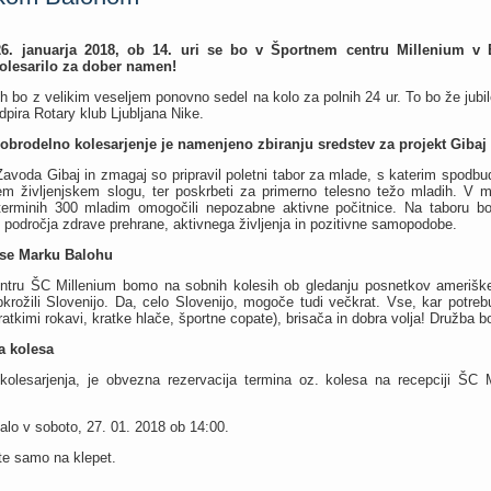
26. januarja 2018, ob 14. uri se bo v Športnem centru Millenium v 
 kolesarilo za dober namen!
 bo z velikim veseljem ponovno sedel na kolo za polnih 24 ur. To bo že jubile
odpira Rotary klub Ljubljana Nike.
obrodelno kolesarjenje je namenjeno zbiranju sredstev za projekt Gibaj
avoda Gibaj in zmagaj so pripravil poletni tabor za mlade, s katerim spodbu
nem življenjskem slogu, ter poskrbeti za primerno telesno težo mladih. V 
terminih 300 mladim omogočili nepozabne aktivne počitnice. Na taboru bodo
 področja zdrave prehrane, aktivnega življenja in pozitivne samopodobe.
 se Marku Balohu
entru ŠC Millenium bomo na sobnih kolesih ob gledanju posnetkov ameriške
bkrožili Slovenijo. Da, celo Slovenijo, mogoče tudi večkrat. Vse, kar potreb
ratkimi rokavi, kratke hlače, športne copate), brisača in dobra volja! Družba b
a kolesa
kolesarjenja, je obvezna rezervacija termina oz. kolesa na recepciji ŠC M
alo v soboto, 27. 01. 2018 ob 14:00.
ite samo na klepet.