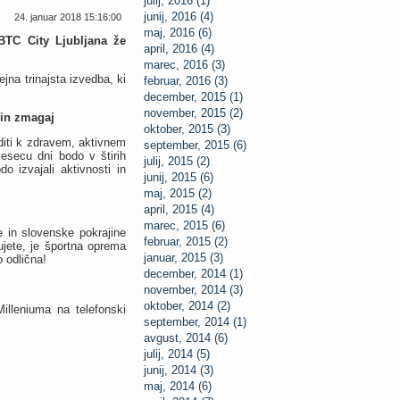
julij, 2016 (1)
junij, 2016 (4)
24. januar 2018 15:16:00
maj, 2016 (6)
BTC City Ljubljana že
april, 2016 (4)
marec, 2016 (3)
jna trinajsta izvedba, ki
februar, 2016 (3)
december, 2015 (1)
november, 2015 (2)
 in zmagaj
oktober, 2015 (3)
diti k zdravem, aktivnem
september, 2015 (6)
mesecu dni bodo v štirih
julij, 2015 (2)
 izvajali aktivnosti in
junij, 2015 (6)
maj, 2015 (2)
april, 2015 (4)
marec, 2015 (6)
 in slovenske pokrajine
februar, 2015 (2)
ujete, je športna oprema
januar, 2015 (3)
o odlična!
december, 2014 (1)
november, 2014 (3)
oktober, 2014 (2)
illeniuma na telefonski
september, 2014 (1)
avgust, 2014 (6)
julij, 2014 (5)
junij, 2014 (3)
maj, 2014 (6)