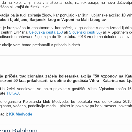
 da na kolo, z njim pa v službo ali šolo, na rekreacijo, na nova doživetja,
čob ali krajši družinski izlet.
acija pa je tudi zbiranje žigov, kar ponujajo kar štiri ljubljanske akcije:
10 vr
okoli Ljubljane
,
Barjanski krog
in
Vzponi na Mali Lipoglav
.
 je brezplačno in enostavno: v kartonček, ki ga dobite v enem izmed ljubljan
h centrih LPP (na
Celovška cesta 160
ali
Slovenski cesti 56
) ali v Športnem ce
 odtisnete zahtevane žige in jih do 15. oktobra 2018 vrnete na določen naslov.
akcije vam bomo predstavili v prihodnjih dneh.
e pričela tradicionalna začela kolesarska akcija "50 vzponov na Katar
 sezoni 50 krat prikolesariti iz doline do gostišča Vihra - Katarina nad Lj
ki bi želeli sodelovati, se lahko prijavite v gostišču Vihra. Vpisnina znaša 1
date
TUKAJ
.
 jo organizira Kolesarski klub Medvode, bo potekala vse do oktobra 201
lasbo, večerjo, podelitvijo medalj, plaket in pokalov pa bo v mesecu novemb
acij:
KK Medvode
arkom Balohom