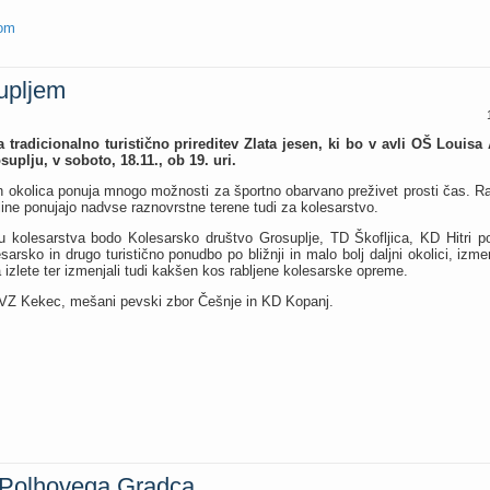
hom
supljem
a tradicionalno turistično prireditev Zlata jesen, ki bo v avli OŠ Louis
suplju, v soboto, 18.11., ob 19. uri.
n okolica ponuja mnogo možnosti za športno obarvano preživet prosti čas. Raz
ne ponujajo nadvse raznovrstne terene tudi za kolesarstvo.
u kolesarstva bodo Kolesarsko društvo Grosuplje, TD Škofljica, KD Hitri pol
sarsko in drugo turistično ponudbo po bližnji in malo bolj daljni okolici, izmenj
 izlete ter izmenjali tudi kakšen kos rabljene kolesarske opreme.
z VVZ Kekec, mešani pevski zbor Češnje in KD Kopanj.
n Polhovega Gradca