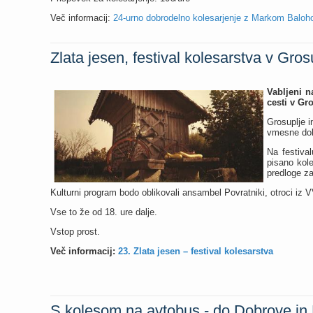
Več informacij:
24-urno dobrodelno kolesarjenje z Markom Balo
Zlata jesen, festival kolesarstva v Gro
Vabljeni n
cesti v Gro
Grosuplje i
vmesne doli
Na festival
pisano kole
predloge za
Kulturni program bodo oblikovali ansambel Povratniki, otroci i
Vse to že od 18. ure dalje.
Vstop prost.
Več informacij:
23. Zlata jesen – festival kolesarstva
S kolesom na avtobus - do Dobrove i