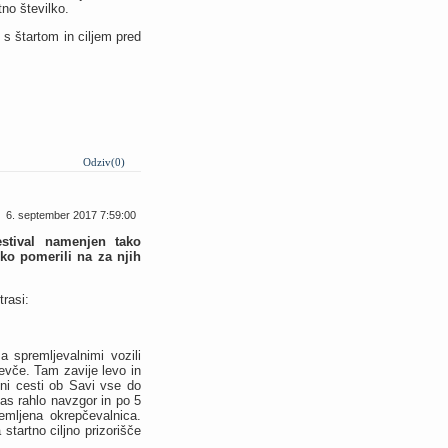
tno številko.
s štartom in ciljem pred
Odziv(0)
6. september 2017 7:59:00
estival namenjen tako
ko pomerili na za njih
rasi:
 spremljevalnimi vozili
Vevče. Tam zavije levo in
ni cesti ob Savi vse do
čas rahlo navzgor in po 5
remljena okrepčevalnica.
startno ciljno prizorišče