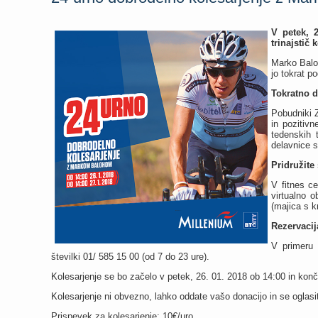
V petek, 
trinajstič
Marko Baloh
jo tokrat p
Tokratno d
Pobudniki Z
in pozitiv
tedenskih 
delavnice s
Pridružite
V fitnes c
virtualno o
(majica s k
Rezervacij
V primeru 
številki 01/ 585 15 00 (od 7 do 23 ure).
Kolesarjenje se bo začelo v petek, 26. 01. 2018 ob 14:00 in konč
Kolesarjenje ni obvezno, lahko oddate vašo donacijo in se oglas
Prispevek za kolesarjenje: 10€/uro