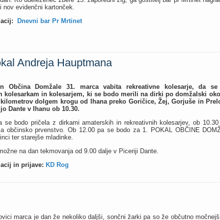
bi nov evidenčni kartonček.
acij:
Dnevni bar Pr Mrtinet
pokal Andreja Hauptmana
 Občina Domžale 31. marca vabita rekreativne kolesarje, da se p
 kolesarkam in kolesarjem, ki se bodo merili na dirki po domžalski oko
t kilometrov dolgem krogu od Ihana preko Goričice, Žej, Gorjuše in Prel
ijo Dante v Ihanu ob 10.30.
 se bodo pričela z dirkami amaterskih in rekreativnih kolesarjev, ob 10.30 
 za občinsko prvenstvo. Ob 12.00 pa se bodo za 1. POKAL OBČINE DOMŽAL
inci ter starejše mladinke.
možne na dan tekmovanja od 9.00 dalje v Piceriji Dante.
acij in prijave:
KD Rog
ovici marca je dan že nekoliko daljši, sončni žarki pa so že občutno močnejš