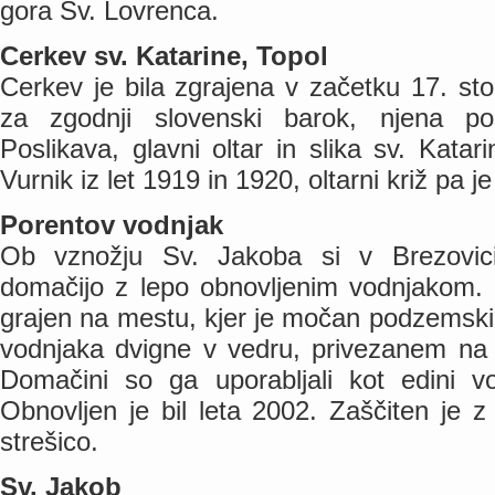
gora Sv. Lovrenca.
Cerkev sv. Katarine, Topol
Cerkev je bila zgrajena v začetku 17. stol
za zgodnji slovenski barok, njena pos
Poslikava, glavni oltar in slika sv. Kata
Vurnik iz let 1919 in 1920, oltarni križ pa j
Porentov vodnjak
Ob vznožju Sv. Jakoba si v Brezovi
domačijo z lepo obnovljenim vodnjakom. 
grajen na mestu, kjer je močan podzemski 
vodnjaka dvigne v vedru, privezanem na ve
Domačini so ga uporabljali kot edini v
Obnovljen je bil leta 2002. Zaščiten je z
strešico.
Sv. Jakob