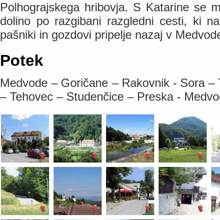
Polhograjskega hribovja. S Katarine se 
dolino po razgibani razgledni cesti, ki n
pašniki in gozdovi pripelje nazaj v Medvod
Potek
Medvode – Goričane – Rakovnik - Sora – 
– Tehovec – Studenčice – Preska - Medv