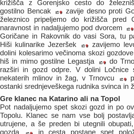
križišča z Gorenjsko cesto do železni
gostilno Bencak
zavije desno proti G
železnico pripeljemo do križišča pred 
naravnost in nadaljujemo pod dvorcem
Goričane in Rakovnik do vasi Sora, tu pa
Hiši kulinarike Jezeršek
zavijemo levo
dolini kolesarimo večinoma skozi gozdov
hiš in mimo gostilne Legastja
do Trnov
razširi in gozd odpre. V dolini Ločnic
nekaterih mlinov in žag, v Trnovcu
p
ostanki srednjeveškega rudnika svinca in ž
Gre klanec na Katarino ali na Topol
Pot nadaljujemo spet skozi gozd in po ovi
Topolu. Klanec se nam vse bolj postavlj
utrujene, a še preden bi utegnili obupat
gozda
in cesta postane spet polo