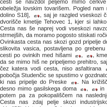
cesti se navzdol peljemo mimo cerkve
obeležja lovskim tovarišem. Pogled nam 
dolino S18],
, saj je razgled vseskozi 
dvorišče kmetije Tehovec 1, kjer si lah
Cesta nas še naprej vodi vseskozi navzd
strmejših, da moramo pogosto stiskati roč
Ovinkasta cesta nas skozi gozd pripelje d
slikovita vasica, postavljena po grebenu
cesti po ovinkih med hišami
,
, kme
da se mimo hiš ne pripeljemo prehitro, s
čez katera vodi cesta, niso asfaltirana
pobočja Studenčic se spustimo v gozdnat
ki nas pripelje do Preske
. Na križi
desno mimo gasilskega doma
,
in 
potem pa za pokopališčem na naslednje
Cesta nas zdaj pelje skozi industrij