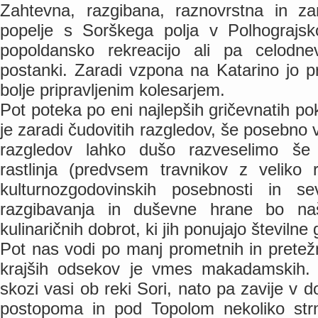
Zahtevna, razgibana, raznovrstna in z
popelje s Sorškega polja v Polhograjsk
popoldansko rekreacijo ali pa celodne
postanki. Zaradi vzpona na Katarino jo p
bolje pripravljenim kolesarjem.
Pot poteka po eni najlepših gričevnatih pok
je zaradi čudovitih razgledov, še posebn
razgledov lahko dušo razveselimo š
rastlinja (predvsem travnikov z veliko ra
kulturnozgodovinskih posebnosti in s
razgibavanja in duševne hrane bo naš
kulinaričnih dobrot, ki jih ponujajo številne 
Pot nas vodi po manj prometnih in pretežn
krajših odsekov je vmes makadamskih. 
skozi vasi ob reki Sori, nato pa zavije v d
postopoma in pod Topolom nekoliko st