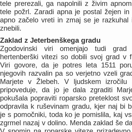
tele prerezali, ga napolnili z živim apnom
tele požrl. Zaradi apna je postal žejen in 
apno začelo vreti in zmaj se je razkuhal
znebili.
Zaklad z Jeterbenškega gradu
Zgodovinski viri omenjajo tudi grad
hertenberški vitezi so dobili svoj grad v 
Viri govore, da je potres leta 1511 por
njegovih razvalin pa so verjetno vzeli gra
Marjete v Žlebeh. V ljudskem izročilu 
pripoveduje, da jo je dala zgraditi Mar
pokušala popraviti roparsko preteklost svo
odpravila k ruševinam gradu, kjer naj bi 
je s pomočniki, toda ko je pomislila, kaj vs
zgrmel nazaj v dolino. Menda zaklad še da
V spomin na roparske viteze prizadevno 