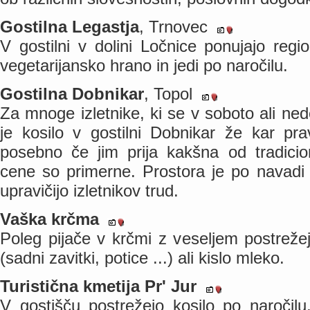
Gostilna Legastja
, Trnovec
V gostilni v dolini Ločnice ponujajo regio
vegetarijansko hrano in jedi po naročilu.
Gostilna Dobnikar
, Topol
Za mnoge izletnike, ki se v soboto ali ned
je kosilo v gostilni Dobnikar že kar prav
posebno če jim prija kakšna od tradicion
cene so primerne. Prostora je po navadi 
upravičijo izletnikov trud.
Vaška krčma
Poleg pijače v krčmi z veseljem postreže
(sadni zavitki, potice ...) ali kislo mleko.
Turistična kmetija Pr' Jur
V gostišču postrežejo kosilo po naroči