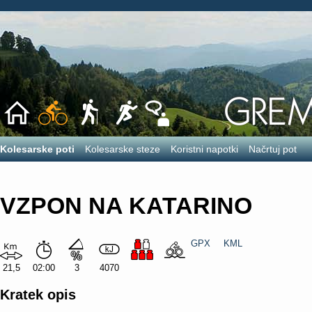
Kolesarske poti
Kolesarske steze
Koristni napotki
Načrtuj pot
VZPON NA KATARINO
GPX
KML
21,5
02:00
3
4070
Kratek opis