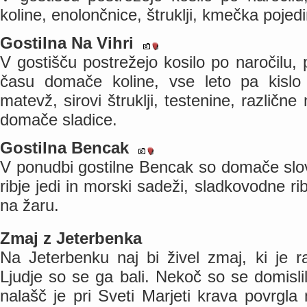
koline, enolončnice, štruklji, kmečka pojed
Gostilna Na Vihri
V gostišču postrežejo kosilo po naročilu
času domače koline, vse leto pa kislo z
matevž, sirovi štruklji, testenine, različn
domače sladice.
Gostilna Bencak
V ponudbi gostilne Bencak so domače sloven
ribje jedi in morski sadeži, sladkovodne rib
na žaru.
Zmaj z Jeterbenka
Na Jeterbenku naj bi živel zmaj, ki je r
Ljudje so se ga bali. Nekoč so se domislil
nalašč je pri Sveti Marjeti krava povrgla