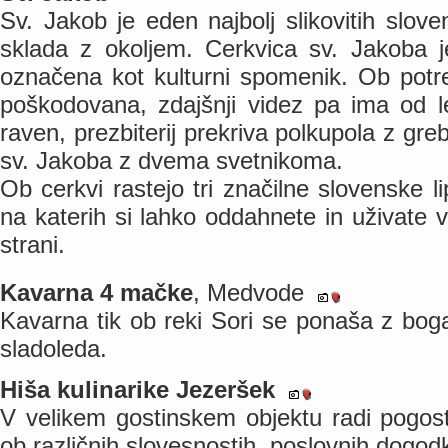
Sv. Jakob je eden najbolj slikovitih slov
sklada z okoljem. Cerkvica sv. Jakoba je
označena kot kulturni spomenik. Ob potr
poškodovana, zdajšnji videz pa ima od l
raven, prezbiterij prekriva polkupola z gre
sv. Jakoba z dvema svetnikoma.
Ob cerkvi rastejo tri značilne slovenske l
na katerih si lahko oddahnete in uživate
strani.
Kavarna 4 mačke
, Medvode
Kavarna tik ob reki Sori se ponaša z boga
sladoleda.
Hiša kulinarike Jezeršek
V velikem gostinskem objektu radi pogos
ob različnih slovesnostih, poslovnih dogodk