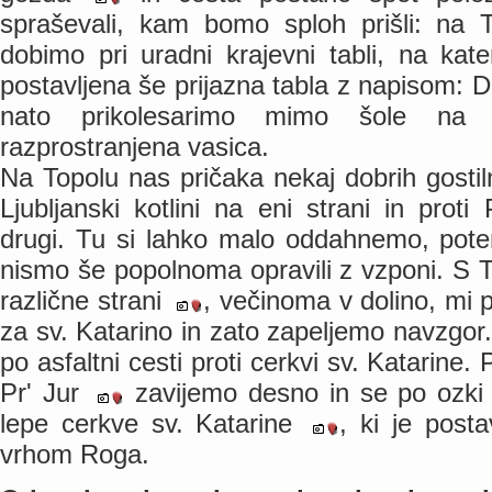
spraševali, kam bomo sploh prišli: na T
dobimo pri uradni krajevni tabli, na kat
postavljena še prijazna tabla z napisom: D
nato prikolesarimo mimo šole na
razprostranjena vasica.
Na Topolu nas pričaka nekaj dobrih gosti
Ljubljanski kotlini na eni strani in prot
drugi. Tu si lahko malo oddahnemo, pote
nismo še popolnoma opravili z vzponi. S To
različne strani
, večinoma v dolino, mi
za sv. Katarino in zato zapeljemo navzgor
po asfaltni cesti proti cerkvi sv. Katarine.
Pr' Jur
zavijemo desno in se po ozki 
lepe cerkve sv. Katarine
, ki je post
vrhom Roga.