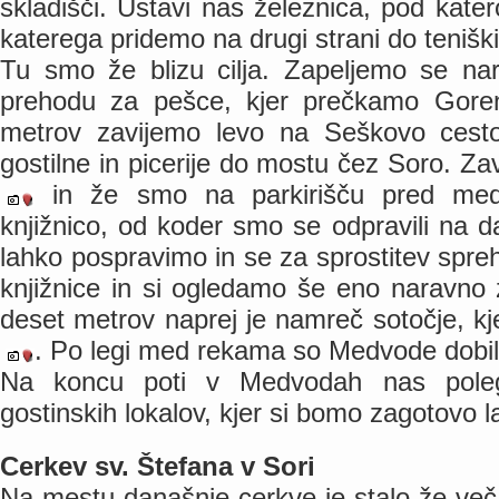
skladišči. Ustavi nas železnica, pod kate
katerega pridemo na drugi strani do teniški
Tu smo že blizu cilja. Zapeljemo se na
prehodu za pešce, kjer prečkamo Gore
metrov zavijemo levo na Seškovo cesto
gostilne in picerije do mostu čez Soro. Z
in že smo na parkirišču pred med
knjižnico, od koder smo se odpravili na da
lahko pospravimo in se za sprostitev spr
knjižnice in si ogledamo še eno naravno
deset metrov naprej je namreč sotočje, kj
. Po legi med rekama so Medvode dobil
Na koncu poti v Medvodah nas poleg
gostinskih lokalov, kjer si bomo zagotovo l
Cerkev sv. Štefana v Sori
Na mestu današnje cerkve je stalo že več