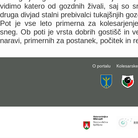
vidimo katero od gozdnih živali, saj so srn
druga divjad stalni prebivalci tukajšnjih goz
Pot je vse leto primerna za kolesarjenj
sneg. Ob poti je vrsta dobrih gostišč in v
naravi, primernih za postanek, počitek in r
O portalu
Kolesarske