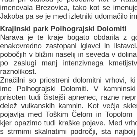
imenovala Brezovica, tako kot se imenuje
Jakoba pa se je med izletniki udomačilo i
Krajinski park Polhograjski Dolomiti
Narava je te kraje bogato obdarila z go
enakovredno zastopani iglavci in listavc
pobočjih v bližini naselij in seveda v dolina
po zaslugi manj intenzivnega kmetijst
raznolikost.
Značilni so priostreni dolomitni vrhovi, ki
ime Polhograjski Dolomiti. V kamninski
prisoten tudi čistejši apnenec, razne ne
delež vulkanskih kamnin. Kot večja skl
pojavlja med Toškim Čelom in Topolom
kjer opazimo tudi kraške pojave. Med vrhov
s strmimi skalnatimi področji, sta najb