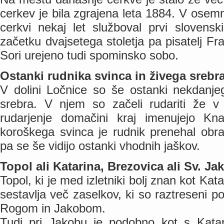
cerkev je bila zgrajena leta 1884. V osemna
cerkvi nekaj let služboval prvi slovensk
začetku dvajsetega stoletja pa pisatelj Fr
Sori urejeno tudi spominsko sobo.
Ostanki rudnika svinca in živega sreb
V dolini Ločnice so še ostanki nekdanje
srebra. V njem so začeli rudariti že v
rudarjenje domačini kraj imenujejo Kn
koroškega svinca je rudnik prenehal obra
pa se še vidijo ostanki vhodnih jaškov.
Topol ali Katarina, Brezovica ali Sv. J
Topol, ki je med izletniki bolj znan kot Kata
sestavlja več zaselkov, ki so raztreseni 
Rogom in Jakobom.
Tudi pri Jakobu je podobno kot s Katar