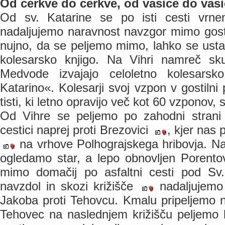
Od cerkve do cerkve, od vasice do vas
Od sv. Katarine se po isti cesti vrne
nadaljujemo naravnost navzgor mimo gost
nujno, da se peljemo mimo, lahko se usta
kolesarsko knjigo. Na Vihri namreč sk
Medvode izvajajo celoletno kolesars
Katarino«. Kolesarji svoj vzpon v gostilni 
tisti, ki letno opravijo več kot 60 vzponov, s
Od Vihre se peljemo po zahodni stran
cestici naprej proti Brezovici
, kjer nas
na vrhove Polhograjskega hribovja. Na
ogledamo star, a lepo obnovljen Porent
mimo domačij po asfaltni cesti pod S
navzdol in skozi križišče
nadaljujemo
Jakoba proti Tehovcu. Kmalu pripeljemo n
Tehovec na naslednjem križišču peljemo