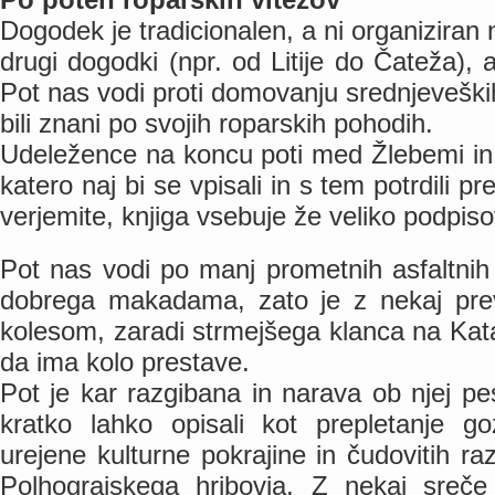
Dogodek je tradicionalen, a ni organiziran 
drugi dogodki (npr. od Litije do Čateža), 
Pot nas vodi proti domovanju srednjeveških
bili znani po svojih roparskih pohodih.
Udeležence na koncu poti med Žlebemi in
katero naj bi se vpisali in s tem potrdili p
verjemite, knjiga vsebuje že veliko podpiso
Pot nas vodi po manj prometnih asfaltnih 
dobrega makadama, zato je z nekaj pre
kolesom, zaradi strmejšega klanca na Katar
da ima kolo prestave.
Pot je kar razgibana in narava ob njej pes
kratko lahko opisali kot prepletanje goz
urejene kulturne pokrajine in čudovitih r
Polhograjskega hribovja. Z nekaj sreče 