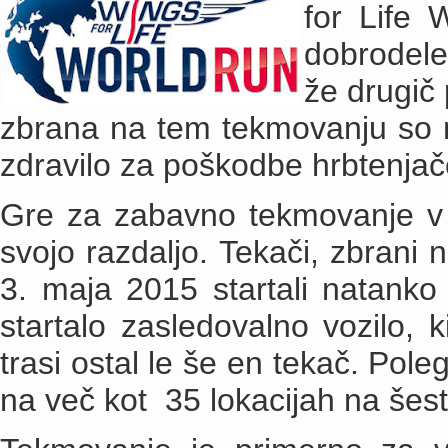
for Life 
dobrodele
že drugič 
zbrana na tem tekmovanju so 
zdravilo za poškodbe hrbtenjač
Gre za zabavno tekmovanje v t
svojo razdaljo. Tekači, zbrani
3. maja 2015 startali natank
startalo zasledovalno vozilo, k
trasi ostal le še en tekač. Pole
na več kot 35 lokacijah na šest