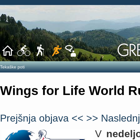
Tekaške poti
Wings for Life World R
Prejšnja objava <<
>> Naslednj
V
nedelj