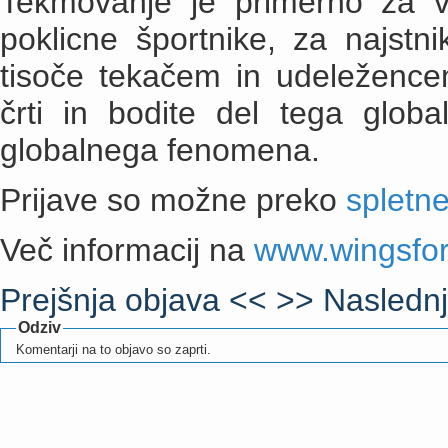
Tekmovanje je primerno za vs
poklicne športnike, za najstn
tisoče tekačem in udeležencem
črti in bodite del tega glob
globalnega fenomena.
Prijave so možne preko
spletne
Več informacij na
www.wingsfor
Prejšnja objava <<
>> Naslednj
Odziv
Komentarji na to objavo so zaprti.