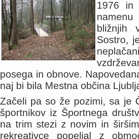
1976 in
namenu 
bližnjih
Sostro, j
neplača
vzdrževa
posega in obnove. Napovedana j
naj bi bila Mestna občina Ljublj
Začeli pa so že pozimi, sa je
športnikov iz Športnega društ
na trim stezi z novim in širšim
rekreativce popeljal z obm