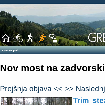
Tekaške poti
Nov most na zadvorski 
Prejšnja objava <<
>> Naslednj
Trim ste