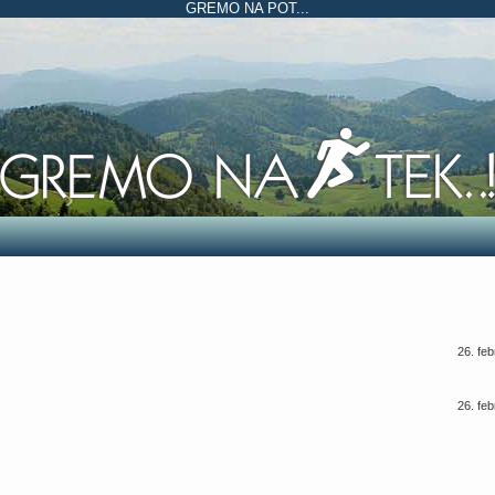
GREMO NA POT...
26. fe
26. fe