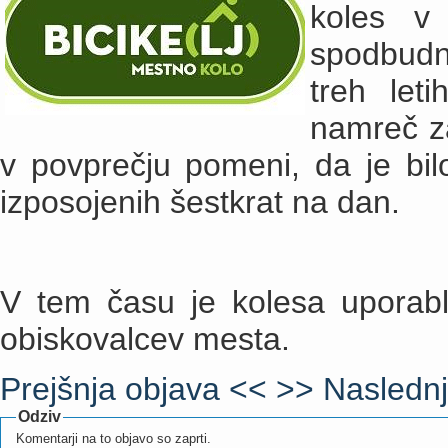
koles v
spodbudn
treh let
namreč za
v povprečju pomeni, da je bil
izposojenih šestkrat na dan.
V tem času je kolesa uporabl
obiskovalcev mesta.
Prejšnja objava <<
>> Naslednj
Odziv
Komentarji na to objavo so zaprti.