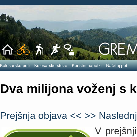
Kolesarske poti
Kolesarske steze
Koristni napotki
Načrtuj pot
Dva milijona voženj s k
Prejšnja objava <<
>> Naslednj
V prejšnj