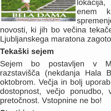
lokacija
enem kr
spremenj
novosti, ki jih bo večina tekač
Ljubljanskega maratona zagoto
Tekaški sejem
Sejem bo postavljen v Ma
razstavišča (nekdanja Hala 
oktobrom. Večja in bolj uporab
dostopnost, večjo ponudbo, v
pretočnost. Vstopnine ne bo!