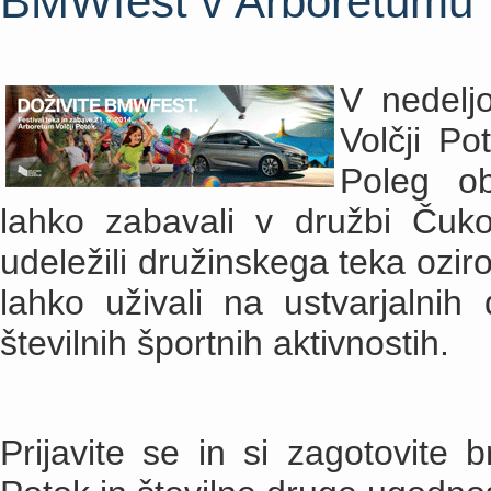
BMWfest v Arboretumu
V nedelj
Volčji Po
Poleg o
lahko zabavali v družbi Čuk
udeležili družinskega teka ozir
lahko uživali na ustvarjalnih 
številnih športnih aktivnostih.
Prijavite se in si zagotovite 