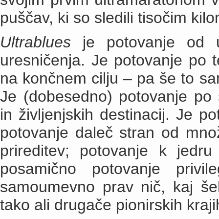
puščav, ki so sledili tisočim ki
Ultrablues
je potovanje od 
uresničenja. Je potovanje po tek
na končnem cilju – pa še to sa
Je (dobesedno) potovanje po 
in življenjskih destinacij. Je p
potovanje daleč stran od množi
prireditev; potovanje k jedr
posamično potovanje privil
samoumevno prav nič, kaj šele
tako ali drugače pionirskih kraji