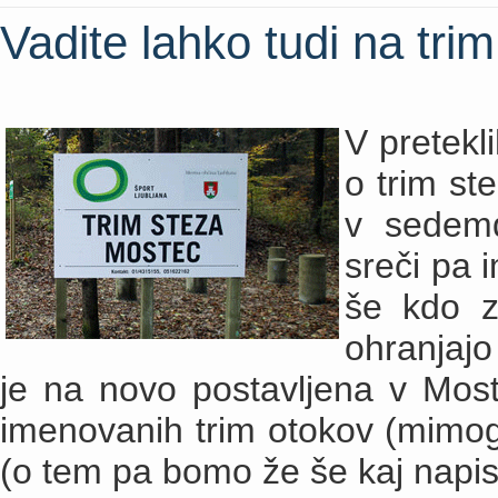
Vadite lahko tudi na trim
V pretekl
o trim st
v sedemde
sreči pa 
še kdo z
ohranjajo 
je na novo postavljena v Most
imenovanih trim otokov (mimog
(o tem pa bomo že še kaj napisal