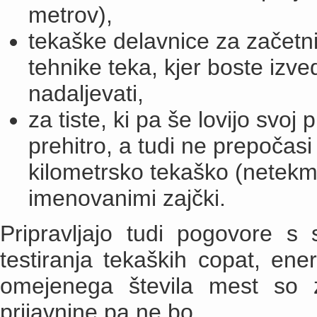
metrov),
tekaške delavnice za začetni
tehnike teka, kjer boste izved
nadaljevati,
za tiste, ki pa še lovijo svoj
prehitro, a tudi ne prepočasi 
kilometrsko tekaško (netekm
imenovanimi zajčki.
Pripravljajo tudi pogovore s s
testiranja tekaških copat, ene
omejenega števila mest so 
prijavnine pa ne bo.