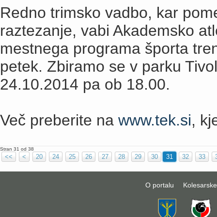
Redno trimsko vadbo, kar pomen
raztezanje, vabi Akademsko atle
mestnega programa športa treni
petek. Zbiramo se v parku Tivol
24.10.2014 pa ob 18.00.
Več preberite na
www.tek.si
, kj
Stran 31 od 38
<<
<
20
24
25
26
27
28
29
30
31
32
33
O portalu
Kolesarske