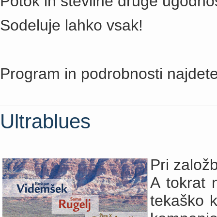
Potok in številne druge ugodnos
Sodeluje lahko vsak!
Program in podrobnosti najdet
Ultrablues
Pri založ
A tokrat 
tekaško k