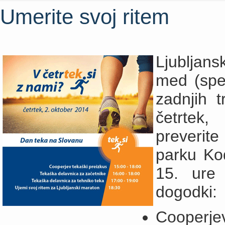
Umerite svoj ritem
Ljubljans
med (spet
zadnjih t
četrtek
preverite
parku Kod
15. ure 
dogodki:
Cooperjev