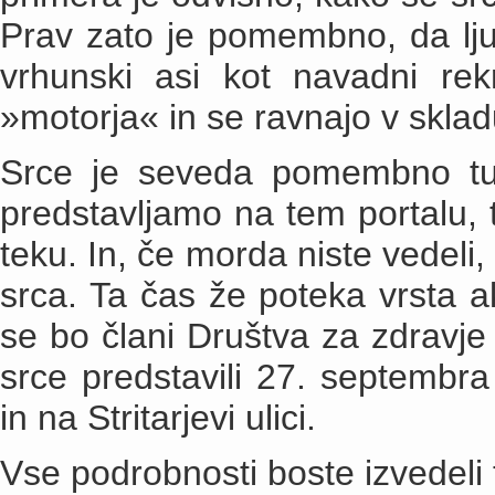
Prav zato je pomembno, da ljud
vrhunski asi kot navadni rekr
»motorja« in se ravnajo v sklad
Srce je seveda pomembno tudi
predstavljamo na tem portalu, t
teku. In, če morda niste vedeli,
srca. Ta čas že poteka vrsta ak
se bo člani Društva za zdravje s
srce predstavili 27. septembr
in na Stritarjevi ulici.
Vse podrobnosti boste izvedeli 