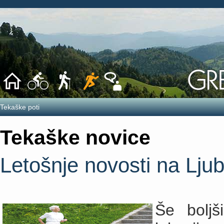
Tekaške poti
Tekaške novice
Letošnje novosti na Lj
Še boljš