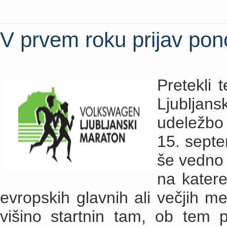
V prvem roku prijav pon
Pretekli 
Ljubljans
udeležbo 
15. septe
še vedno 
na kater
evropskih glavnih ali večjih me
višino startnin tam, ob tem p