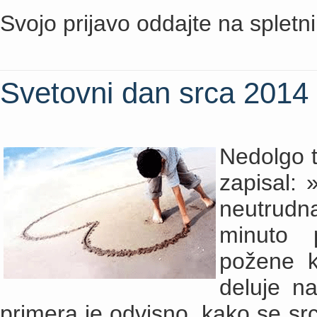
Svojo prijavo oddajte na spletni
Svetovni dan srca 2014
Nedolgo t
zapisal: 
neutrudn
minuto p
požene kr
deluje na
primera je odvisno, kako se s