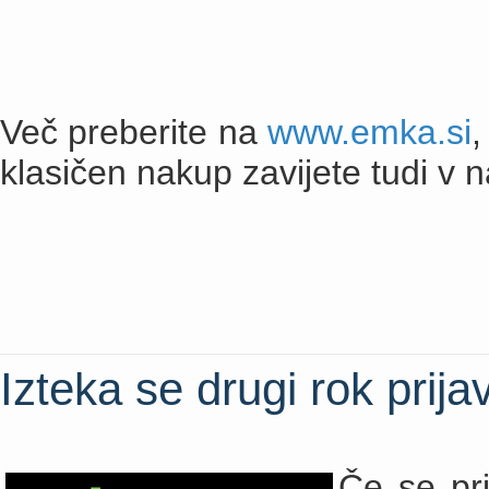
Več preberite na
www.emka.si
,
klasičen nakup zavijete tudi v na
Izteka se drugi rok prij
Če se pri