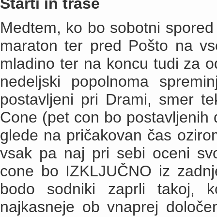
Starti in trase
Medtem, ko bo sobotni spored 
maraton ter pred Pošto na vse
mladino ter na koncu tudi za 
nedeljski popolnoma spreminj
postavljeni pri Drami, smer t
Cone (pet con bo postavljenih
glede na pričakovan čas ozir
vsak pa naj pri sebi oceni sv
cone bo IZKLJUČNO iz zadnje
bodo sodniki zaprli takoj,
najkasneje ob vnaprej določe