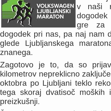
v naši r
dogodek 
gre za n
dogodek pri nas, pa naj nam d
glede Ljubljanskega maraton
znanega.
Zagotovo je to, da so prij
kilometrov nepreklicno zaključe
oktobra po Ljubljani teklo rek
tega skoraj dvatisoč moških i
preizkušnji.