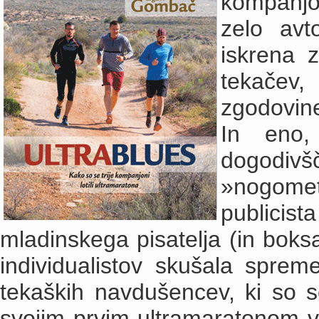
kompanjo
zelo avt
iskrena 
tekačev,
zgodovine
In eno
dogodivšč
»nogom
publicist
mladinskega pisatelja (in boks
individualistov skušala sprem
tekaških navdušencev, ki so s
svojim prvim ultramaratonom v ž