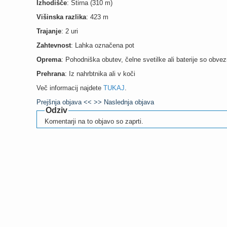
Izhodišče
: Štirna (310 m)
Višinska razlika
: 423 m
Trajanje
: 2 uri
Zahtevnost
: Lahka označena pot
Oprema
: Pohodniška obutev, čelne svetilke ali baterije so obve
Prehrana
: Iz nahrbtnika ali v koči
Več informacij najdete
TUKAJ
.
Prejšnja objava <<
>> Naslednja objava
Odziv
Komentarji na to objavo so zaprti.