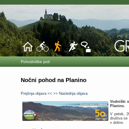
Pohodniške poti
Nočni pohod na Planino
Prejšnja objava <<
>> Naslednja objava
Vodniški o
Planino.
V petek, 2
društva se
v dolino.