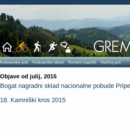
Kolesarske poti
Kolesarske steze
Koristni napotki
Načrtuj pot
Objave od julij, 2015
Bogat nagradni sklad nacionalne pobude Pripel
18. Kamniški kros 2015