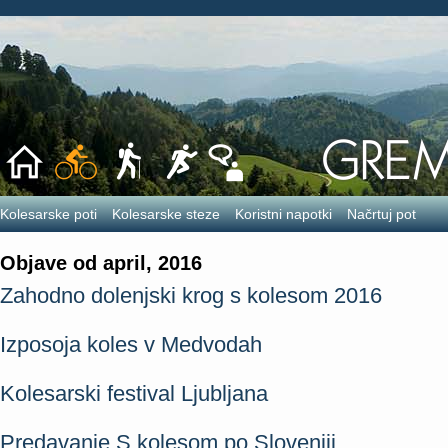
Kolesarske poti
Kolesarske steze
Koristni napotki
Načrtuj pot
Objave od april, 2016
Zahodno dolenjski krog s kolesom 2016
Izposoja koles v Medvodah
Kolesarski festival Ljubljana
Predavanje S kolesom po Sloveniji