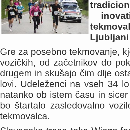
tradicio
inovat
tekmova
Ljubljani
Gre za posebno tekmovanje, kjer
vozičkih, od začetnikov do pok
drugem in skušajo čim dlje osta
lovi.
Udeleženci na vseh 34 lok
natanko ob istem času in sicer
bo štartalo zasledovalno vozil
tekmovalca.