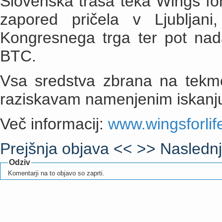
Slovenska trasa teka Wings for
zapored pričela v Ljubljani
Kongresnega trga ter pot nad
BTC.
Vsa sredstva zbrana na tekm
raziskavam namenjenim iskanju
Več informacij:
www.wingsforlif
Prejšnja objava <<
>> Naslednj
Odziv
Komentarji na to objavo so zaprti.