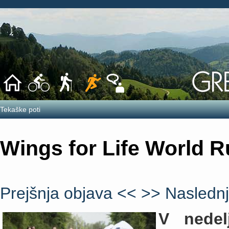
Tekaške poti
Wings for Life World R
Prejšnja objava <<
>> Naslednj
V
nede