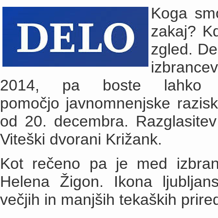
Koga smo 
zakaj? Kd
zgled. De
izbrance
2014, pa boste lahko p
pomočjo javnomnenjske raziska
od 20. decembra. Razglasitev 
Viteški dvorani Križank.
Kot rečeno pa je med izbranc
Helena Žigon.
Ikona ljublja
večjih in manjših tekaških prired