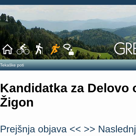
Tekaške poti
Kandidatka za Delovo o
Žigon
Prejšnja objava <<
>> Naslednj