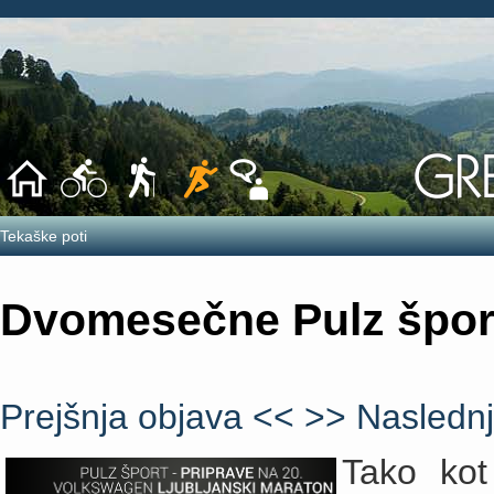
Tekaške poti
Dvomesečne Pulz šport 
Prejšnja objava <<
>> Naslednj
Tako kot