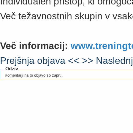
Individualen pristop, ki omogoča
Več težavnostnih skupin v vsak
Več informacij:
www.trening
Prejšnja objava <<
>> Naslednj
Odziv
Komentarji na to objavo so zaprti.