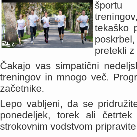
športu p
treningov
tekaško 
poskrbel
pretekli z
Čakajo vas simpatični nedeljski
treningov in mnogo več. Prog
začetnike.
Lepo vabljeni, da se pridruži
ponedeljek, torek ali četrte
strokovnim vodstvom pripravite