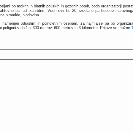
peljani po mokrih in blatnih poljskih in gozdnih poteh, bodo organizatorji postav
ahtevne pa tudi zahrbtne. Vseh ovir bo 20, izdelane pa bodo iz naravnega
ene piramide, hlodovina …
 namenjen odraslim in polnoletnim osebam, za najmlajše pa bo organizira
mi poligoni v dolžini 300 metrov, 600 metrov in 3 kilometre. Prijave so možne