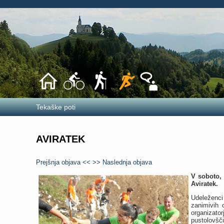
Tekaške poti
AVIRATEK
Prejšnja objava <<
>> Naslednja objava
V soboto, 
Aviratek.
Udeleženci
zanimivih 
organizato
pustolovšči