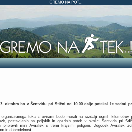
GREMO NA POT...
3. oktobra bo v Šentvidu pri Stični od 10.00 dalje potekal že sedmi pr
 organiziranega teka z ovirami bodo morali na razdalji osmih kilometrov p
ovir, postavljenih na poljskih in gozdnih poteh v okolici Šentvida pri St
rji pripravili mini Aviratek s tremi krajšimi poligoni. Dogodek Aviratek zd
no in dobrodelnost.