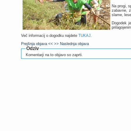
Na progi, s
zabavne, z
slame, les
Dogodek je
prilagojeni
Več informacij o dogodku najdete
TUKAJ
.
Prejšnja objava <<
>> Naslednja objava
Odziv
Komentarji na to objavo so zaprti.