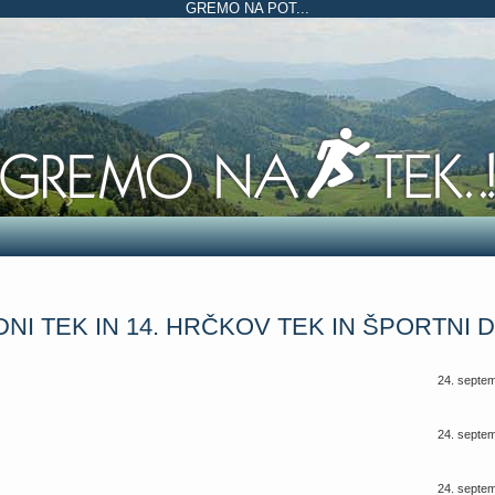
GREMO NA POT...
NI TEK IN 14. HRČKOV TEK IN ŠPORTNI 
24. septe
24. septe
24. septe