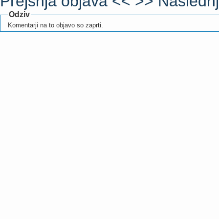
Prejšnja objava <<
>> Naslednj
Odziv
Komentarji na to objavo so zaprti.