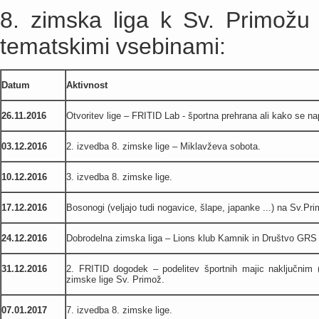
8. zimska liga k Sv. Primožu
tematskimi vsebinami:
Datum
Aktivnost
26.11.2016
Otvoritev lige – FRITID Lab - športna prehrana ali kako se nap
03.12.2016
2. izvedba 8. zimske lige – Miklavževa sobota.
10.12.2016
3. izvedba 8. zimske lige.
17.12.2016
Bosonogi (veljajo tudi nogavice, šlape, japanke ...) na Sv.Pr
24.12.2016
Dobrodelna zimska liga – Lions klub Kamnik in Društvo GRS
31.12.2016
2. FRITID dogodek – podelitev športnih majic naključnim 
zimske lige Sv. Primož.
07.01.2017
7. izvedba 8. zimske lige.