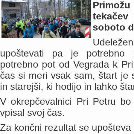
Primožu
tekačev
soboto do
Udeležen
upoštevati pa je potrebno n
potrebno pot od Vegrada k Prim
čas si meri vsak sam, štart je 
in starejši, ki hodijo in lahko šta
V okrepčevalnici Pri Petru b
vpisal svoj čas.
Za končni rezultat se upošteva