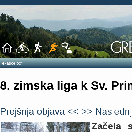
Tekaške poti
8. zimska liga k Sv. Pr
Prejšnja objava <<
>> Naslednj
Začela 