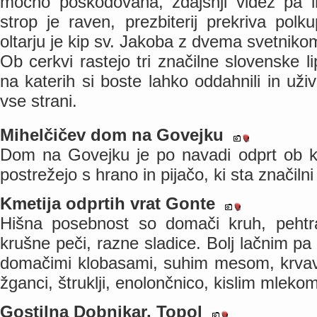
močno poškodovana, zdajšnji videz pa 
strop je raven, prezbiterij prekriva pol
oltarju je kip sv. Jakoba z dvema svetniko
Ob cerkvi rastejo tri značilne slovenske l
na katerih si boste lahko oddahnili in uži
vse strani.
Mihelčičev dom na Govejku
Dom na Govejku je po navadi odprt ob ko
postrežejo s hrano in pijačo, ki sta značiln
Kmetija odprtih vrat Gonte
Hišna posebnost so domači kruh, pehtr
krušne peči, razne sladice. Bolj lačnim pa
domačimi klobasami, suhim mesom, krvavi
žganci, štruklji, enolončnico, kislim mlekom
Gostilna Dobnikar, Topol