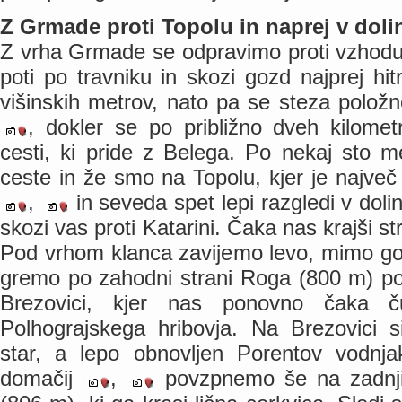
Z Grmade proti Topolu in naprej v doli
Z vrha Grmade se odpravimo proti vzhodu 
poti po travniku in skozi gozd najprej hit
višinskih metrov, nato pa se steza polož
, dokler se po približno dveh kilome
cesti, ki pride z Belega. Po nekaj sto m
ceste in že smo na Topolu, kjer je najve
,
in seveda spet lepi razgledi v doli
skozi vas proti Katarini. Čaka nas krajši st
Pod vrhom klanca zavijemo levo, mimo gost
gremo po zahodni strani Roga (800 m) po 
Brezovici, kjer nas ponovno čaka č
Polhograjskega hribovja. Na Brezovici
star, a lepo obnovljen Porentov vodnj
domačij
,
povzpnemo še na zadnji 