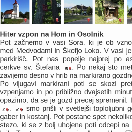
Hiter vzpon na Hom in Osolnik
Pot začnemo v vasi Sora, ki je ob vznož
med Medvodami in Škofjo Loko. V vasi je
parkirišč. Pot nas popelje najprej po as
cerkve sv. Štefana
. Po nekaj sto me
zavijemo desno v hrib na markirano gozdno
Po vijugavi markirani poti se skozi pr
vzpenjamo in po približno dvajsetih minu
opazimo, da se je gozd precej spremenil.
,
smo prišli v svetlejši toploljubni g
gaber in kostanj. Pot postane spet nekolik
stezo, ki se z bolj uhojene poti odcepi na