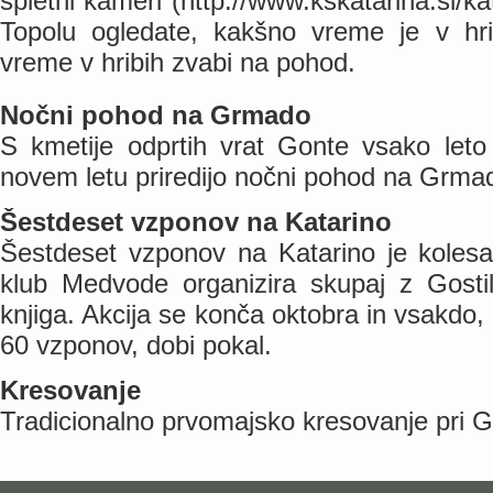
spletni kameri (http://www.kskatarina.si/k
Topolu ogledate, kakšno vreme je v hri
vreme v hribih zvabi na pohod.
Nočni pohod na Grmado
S kmetije odprtih vrat Gonte vsako leto 
novem letu priredijo nočni pohod na Grma
Šestdeset vzponov na Katarino
Šestdeset vzponov na Katarino je kolesar
klub Medvode organizira skupaj z Gostil
knjiga. Akcija se konča oktobra in vsakdo, 
60 vzponov, dobi pokal.
Kresovanje
Tradicionalno prvomajsko kresovanje pri Gos