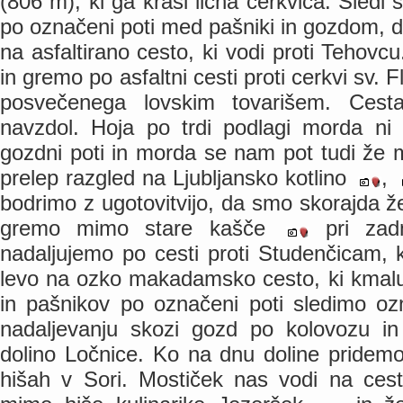
(806 m), ki ga krasi lična cerkvica. Sledi
po označeni poti med pašniki in gozdom, 
na asfaltirano cesto, ki vodi proti Tehovc
in gremo po asfaltni cesti proti cerkvi sv. 
posvečenega lovskim tovarišem. Cest
navzdol. Hoja po trdi podlagi morda ni 
gozdni poti in morda se nam pot tudi že m
prelep razgled na Ljubljansko kotlino
,
bodrimo z ugotovitvijo, da smo skorajda ž
gremo mimo stare kašče
pri zadn
nadaljujemo po cesti proti Studenčicam, k
levo na ozko makadamsko cesto, ki kmalu
in pašnikov po označeni poti sledimo 
nadaljevanju skozi gozd po kolovozu i
dolino Ločnice. Ko na dnu doline pridemo
hišah v Sori. Mostiček nas vodi na cest