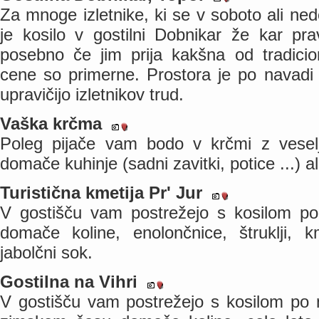
Za mnoge izletnike, ki se v soboto ali ned
je kosilo v gostilni Dobnikar že kar prav
posebno če jim prija kakšna od tradicion
cene so primerne. Prostora je po navadi 
upravičijo izletnikov trud.
Vaška krčma
Poleg pijače vam bodo v krčmi z vesel
domače kuhinje (sadni zavitki, potice ...) a
Turistična kmetija Pr' Jur
V gostišču vam postrežejo s kosilom po
domače koline, enolončnice, štruklji,
jabolčni sok.
Gostilna na Vihri
V gostišču vam postrežejo s kosilom po 