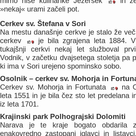
mimo hiše kulinarike Jezeršek
in že
»nekaj« urami začeli pot.
Cerkev sv. Štefana v Sori
Na mestu današnje cerkve je stalo že več
cerkev
je bila zgrajena leta 1884. V
tukajšnji cerkvi nekaj let služboval prv
Vodnik, v začetku dvajsetega stoletja pa p
ki ima v Sori urejeno spominsko sobo.
Osolnik – cerkev sv. Mohorja in Fortun
Cerkev sv. Mohorja in Fortunata
na Os
leta 1551 in je bila čez sto let predelana 
iz leta 1701.
Krajinski park Polhograjski Dolomiti
Narava je te kraje bogato obdarila z
enakovredno zastopani iglavci in listavc