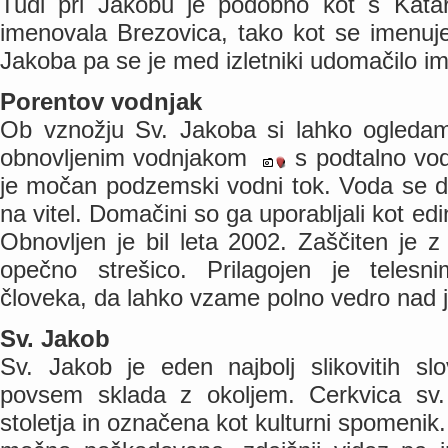
Tudi pri Jakobu je podobno kot s Katar
imenovala Brezovica, tako kot se imenuje
Jakoba pa se je med izletniki udomačilo i
Porentov vodnjak
Ob vznožju Sv. Jakoba si lahko ogleda
obnovljenim vodnjakom
s podtalno vod
je močan podzemski vodni tok. Voda se dv
na vitel. Domačini so ga uporabljali kot edi
Obnovljen je bil leta 2002. Zaščiten je z
opečno strešico. Prilagojen je telesn
človeka, da lahko vzame polno vedro nad 
Sv. Jakob
Sv. Jakob je eden najbolj slikovitih sl
povsem sklada z okoljem. Cerkvica sv.
stoletja in označena kot kulturni spomenik.