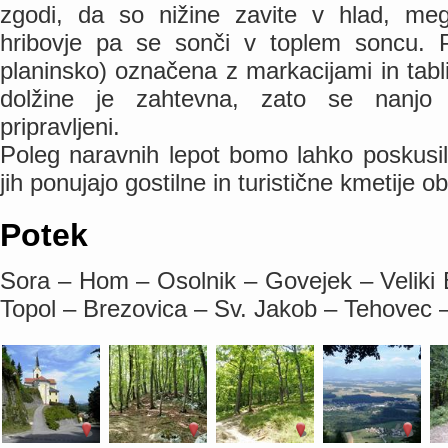
zgodi, da so nižine zavite v hlad, meg
hribovje pa se sonči v toplem soncu. 
planinsko) označena z markacijami in tabli
dolžine je zahtevna, zato se nanjo
pripravljeni.
Poleg naravnih lepot bomo lahko poskusili 
jih ponujajo gostilne in turistične kmetije ob
Potek
Sora – Hom – Osolnik – Govejek – Veliki
Topol – Brezovica – Sv. Jakob – Tehovec 