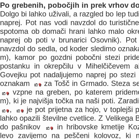
Po grebenih, pobočjih in prek vrhov 
Dolgo bi lahko uživali, a razgled bo lep tu
naprej. Pot nas vodi navzdol do turistič
spotoma ob domači hrani lahko malo ok
naprej ob poti v brunarici Osovnik). Po
navzdol do sedla, od koder sledimo ozna
m), kamor po gozdni pobočni stezi pride
postanku in okrepčilu v Mihelčičevem 
Govejku pot nadaljujemo naprej po stezi 
oznakam
za Tošč in Grmado. Steza se
vzpne na greben, po katerem pridemo
m), ki je najvišja točka na naši poti. Zar
,
je pot prijetna za hojo, v toplejši 
lahko opazili številne cvetlice. Z Velikeg
do pašnikov
in hribovske kmetije Koz
levo zavijemo na peščeni kolovoz, ki