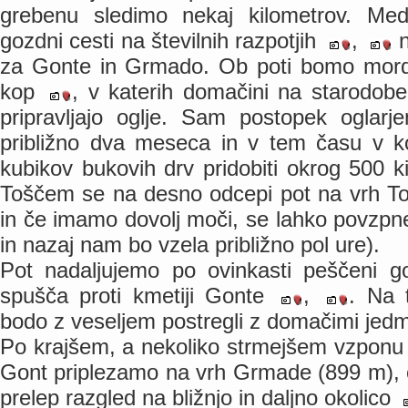
grebenu sledimo nekaj kilometrov. Me
gozdni cesti na številnih razpotjih
,
n
za Gonte in Grmado. Ob poti bomo morda 
kop
, v katerih domačini na starodob
pripravljajo oglje. Sam postopek oglarj
približno dva meseca in v tem času v ko
kubikov bukovih drv pridobiti okrog 500 
Toščem se na desno odcepi pot na vrh Tošč
in če imamo dovolj moči, se lahko povzp
in nazaj nam bo vzela približno pol ure).
Pot nadaljujemo po ovinkasti peščeni g
spušča proti kmetiji Gonte
,
. Na 
bodo z veseljem postregli z domačimi jedm
Po krajšem, a nekoliko strmejšem vzpon
Gont priplezamo na vrh Grmade (899 m), 
prelep razgled na bližnjo in daljno okolico