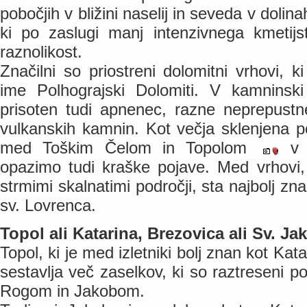
pobočjih v bližini naselij in seveda v dolina
ki po zaslugi manj intenzivnega kmetijs
raznolikost.
Značilni so priostreni dolomitni vrhovi, ki
ime Polhograjski Dolomiti. V kamninski
prisoten tudi apnenec, razne neprepust
vulkanskih kamnin. Kot večja sklenjena p
med Toškim Čelom in Topolom
v p
opazimo tudi kraške pojave. Med vrhovi, 
strmimi skalnatimi področji, sta najbolj 
sv. Lovrenca.
Topol ali Katarina, Brezovica ali Sv. J
Topol, ki je med izletniki bolj znan kot Kata
sestavlja več zaselkov, ki so raztreseni 
Rogom in Jakobom.