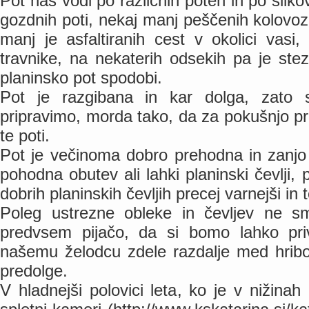
Pot nas vodi po različnih poteh in po slikovi
gozdnih poti, nekaj manj peščenih kolovo
manj je asfaltiranih cest v okolici vas
travnike, na nekaterih odsekih pa je ste
planinsko pot spodobi.
Pot je razgibana in kar dolga, zato 
pripravimo, morda tako, da za pokušnjo 
te poti.
Pot je večinoma dobro prehodna in zanjo
pohodna obutev ali lahki planinski čevlji,
dobrih planinskih čevljih precej varnejši in t
Poleg ustrezne obleke in čevljev ne s
predvsem pijačo, da si bomo lahko pri
našemu želodcu zdele razdalje med hribov
predolge.
V hladnejši polovici leta, ko je v nižina