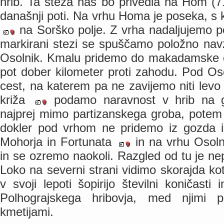
hrib. Ta steza nas bo privedla na Hom (71
današnji poti. Na vrhu Homa je poseka, s
na Sorško polje. Z vrha nadaljujemo 
markirani stezi se spuščamo položno nav
Osolnik. Kmalu pridemo do makadamske ce
pot dober kilometer proti zahodu. Pod Os
cest, na katerem pa ne zavijemo niti lev
križa
podamo naravnost v hrib na g
najprej mimo partizanskega groba, potem
dokler pod vrhom ne pridemo iz gozda i
Mohorja in Fortunata
in na vrhu Osol
in se ozremo naokoli. Razgled od tu je 
Loko na severni strani vidimo skorajda kot
v svoji lepoti šopirijo številni koničasti
Polhograjskega hribovja, med njimi p
kmetijami.