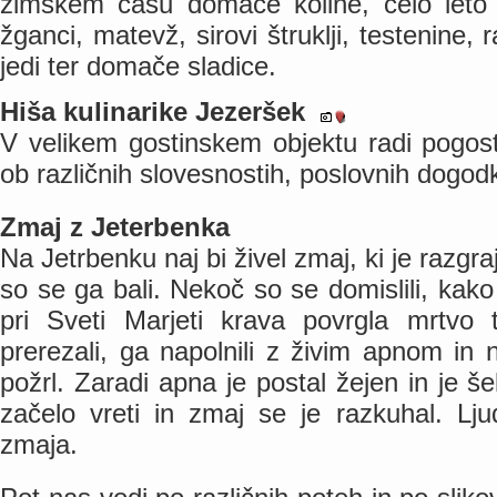
zimskem času domače koline, celo leto p
žganci, matevž, sirovi štruklji, testenine,
jedi ter domače sladice.
Hiša kulinarike Jezeršek
V velikem gostinskem objektu radi pogos
ob različnih slovesnostih, poslovnih dogodk
Zmaj z Jeterbenka
Na Jetrbenku naj bi živel zmaj, ki je razgra
so se ga bali. Nekoč so se domislili, kako
pri Sveti Marjeti krava povrgla mrtvo 
prerezali, ga napolnili z živim apnom in n
požrl. Zaradi apna je postal žejen in je še
začelo vreti in zmaj se je razkuhal. Lj
zmaja.