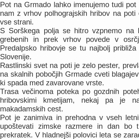
Pot na Grmado lahko imenujemo tudi pot p
nam z vrhov polhograjskih hribov na poti o
vse strani.
S Sorškega polja se hitro vzpnemo na
grebenih in prek vrhov povede v osrčj
Predalpsko hribovje se tu najbolj pribli
Slovenije.
Rastlinski svet na poti je zelo pester, pr
na skalnih pobočjih Grmade cveti blagaje
ki spada med zavarovane vrste.
Trasa večinoma poteka po gozdnih poteh,
hribovskimi kmetijam, nekaj pa je na 
makadamskih cest.
Pot je zanimiva in prehodna v vseh letni
upoštevati zimske razmere in dan bo t
prekratek. V hladnejši polovici leta se zar