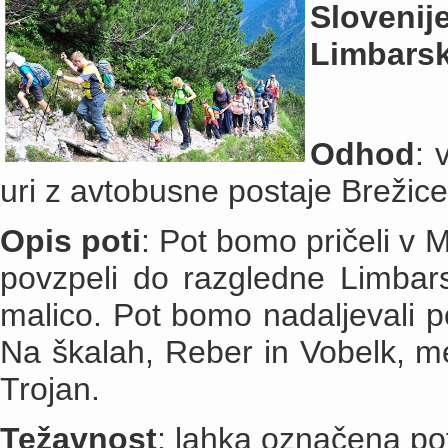
Sloven
Limbarsk
Odhod
: 
uri z avtobusne postaje Brežice
Opis poti
: Pot bomo pričeli v
povzpeli do razgledne Limbars
malico. Pot bomo nadaljevali p
Na škalah, Reber in Vobelk, m
Trojan.
Težavnost
: lahka označena po