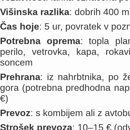
Višinska razlika
: dobrih 400
Čas hoje
: 5 ur, povratek v po
Potrebna oprema
: topla pl
perilo, vetrovka, kapa, roka
soncem
Prehrana
: iz nahrbtnika, po ž
gora (potrebna predhodna napo
€)
Prevoz
: s kombijem ali z avtob
Strošek prevoza
: 10–15 € (odv