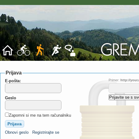
Prijava
Primer:
http://you
E-pošta:
Geslo
Zapomni si me na tem računalniku
Obnovi geslo
Registrirajte se