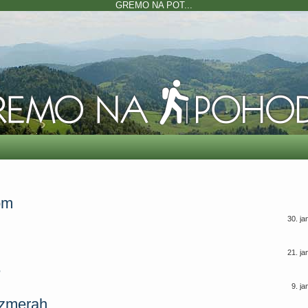
GREMO NA POT...
om
30. j
21. j
e
9. j
azmerah