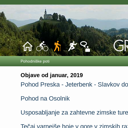
Pohodniške poti
Objave od januar, 2019
Pohod Preska - Jeterbenk - Slavkov d
Pohod na Osolnik
Usposabljanje za zahtevne zimske tur
Tečaj varnejše hoje v gore v zimskih r