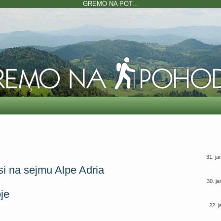
GREMO NA POT...
31. j
i na sejmu Alpe Adria
30. j
je
22. 