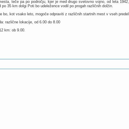
mesta, teče pa po področju, kjer je med drugo svetovno vojno, od leta 194
 po 35 km dolgi Poti bo udeležence vodil po progah različnih dolžin.
 bo, kot vsako leto, mogoče odpraviti z različnih startnih mest v vseh predeli
a: različne lokacije, od 6.00 do 8.00
 12 km: ob 9.00.