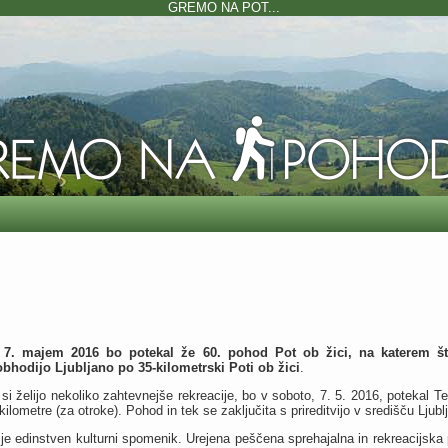
GREMO NA POT...
 7. majem 2016 bo potekal že 60. pohod Pot ob žici, na katerem štev
obhodijo Ljubljano po 35-kilometrski Poti ob žici
.
i si želijo nekoliko zahtevnejše rekreacije, bo v soboto, 7. 5. 2016, potekal Te
kilometre (za otroke). Pohod in tek se zaključita s prireditvijo v središču Ljubl
 je edinstven kulturni spomenik. Urejena peščena sprehajalna in rekreacijska