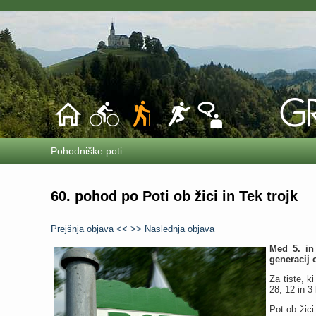
Pohodniške poti
60. pohod po Poti ob žici in Tek trojk
Prejšnja objava <<
>> Naslednja objava
Med 5. in
generacij 
Za tiste, k
28, 12 in 3 
Pot ob žici