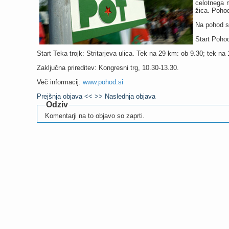
celotnega 
žica. Pohod
Na pohod se
Start Pohod
Start Teka trojk: Stritarjeva ulica. Tek na 29 km: ob 9.30; tek na
Zaključna prireditev: Kongresni trg, 10.30-13.30.
Več informacij:
www.pohod.si
Prejšnja objava <<
>> Naslednja objava
Odziv
Komentarji na to objavo so zaprti.