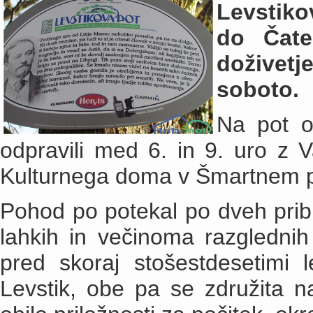
Levstiko
do Čate
doživet
soboto.
Na pot o
odpravili med 6. in 9. uro z Va
Kulturnega doma v Šmartnem pri 
Pohod po potekal po dveh pribl
lahkih in večinoma razglednih p
pred skoraj stošestdesetimi l
Levstik, obe pa se združita 