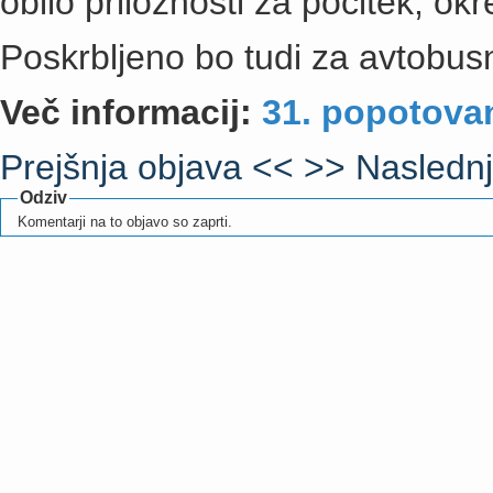
obilo priložnosti za počitek, ok
Poskrbljeno bo tudi za avtobusn
Več informacij:
31. popotovan
Prejšnja objava <<
>> Naslednj
Odziv
Komentarji na to objavo so zaprti.