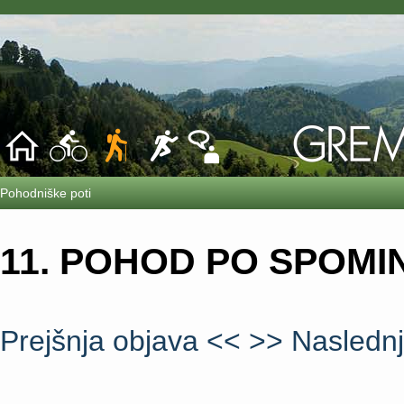
Pohodniške poti
11. POHOD PO SPOMI
Prejšnja objava <<
>> Naslednj