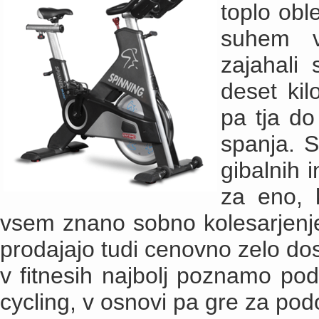
toplo obl
suhem v
zajahali 
deset kil
pa tja do
spanja. 
gibalnih 
za eno, k
vsem znano sobno kolesarjenje 
prodajajo tudi cenovno zelo do
v fitnesih najbolj poznamo p
cycling, v osnovi pa gre za po