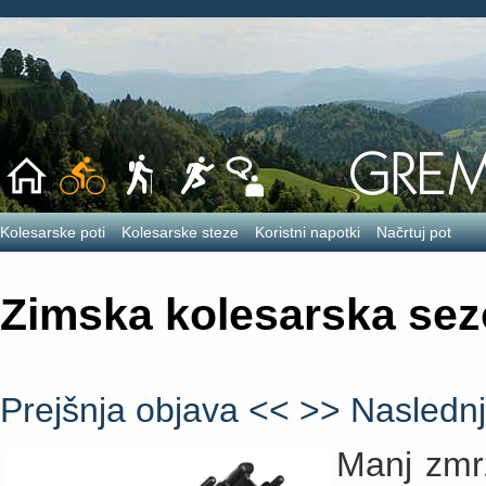
Kolesarske poti
Kolesarske steze
Koristni napotki
Načrtuj pot
Zimska kolesarska sezo
Prejšnja objava <<
>> Naslednj
Manj zmrz