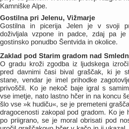
Kamniške Alpe.
Gostilna pri Jelenu, Vižmarje
Gostilna in picerija Jelen je v svoji pr
doživljala vzpone in padce, zdaj pa je 
gostinsko ponudbo Šentvida in okolice.
Zaklad pod Starim gradom nad Smled
O gradu kroži zgodba iz ljudskega izroči
pred davnimi časi bival graščak, ki je s
stane, vendar je imel prihodke zagotovlj
privoščil. Ko je nekoč baje igral s samim
vse imetje, nato lastno hčer in na koncu š
šlo vse »k hudiču«, se je premeteni graščak
dragocenosti zakopal pod gradom. Ko je h
po priigrano, se je moral obrisati pod n
uročil graščakovo hčer v kačo in ji ukaza