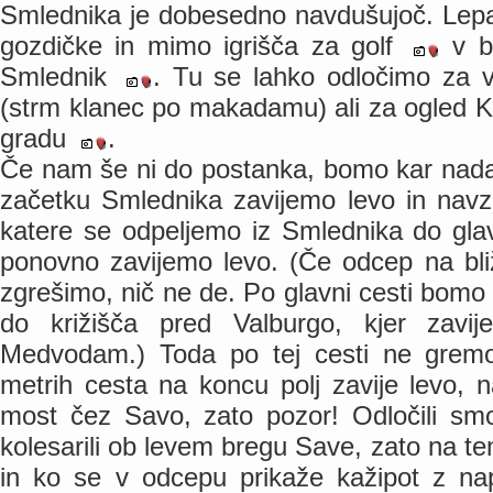
Smlednika je dobesedno navdušujoč. Lepa 
gozdičke in mimo igrišča za golf
v bl
Smlednik
. Tu se lahko odločimo za
(strm klanec po makadamu) ali za ogled K
gradu
.
Če nam še ni do postanka, bomo kar nadalj
začetku Smlednika zavijemo levo in navzd
katere se odpeljemo iz Smlednika do gla
ponovno zavijemo levo. (Če odcep na bli
zgrešimo, nič ne de. Po glavni cesti bomo 
do križišča pred Valburgo, kjer zavij
Medvodam.) Toda po tej cesti ne gremo
metrih cesta na koncu polj zavije levo, 
most čez Savo, zato pozor! Odločili sm
kolesarili ob levem bregu Save, zato na t
in ko se v odcepu prikaže kažipot z n