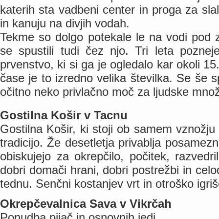
katerih sta vadbeni center in proga za s
in kanuju na divjih vodah.
Tekme so dolgo potekale le na vodi pod z
se spustili tudi čez njo. Tri leta pozne
prvenstvo, ki si ga je ogledalo kar okoli 15.
čase je to izredno velika številka. Se še
očitno neko privlačno moč za ljudske množ
Gostilna Košir v Tacnu
Gostilna Košir, ki stoji ob samem vznožju 
tradicijo. Že desetletja privablja posamezn
obiskujejo za okrepčilo, počitek, razvedr
dobri domači hrani, dobri postrežbi in cel
tednu. Senčni kostanjev vrt in otroško igri
Okrepčevalnica Sava v Vikrčah
Ponudba pijač in osnovnih jedi.