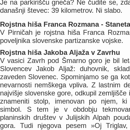
Je na parkirišču gneča? Ne čudite se, zda
današnji števec: 39 kilometrov. Ni slabo.
Rojstna hiša Franca Rozmana - Staneta
V Pirničah je rojstna hiša Franca Rozma
poveljnika slovenske partizanske vojske.
Rojstna hiša Jakoba Aljaža v Zavrhu
V vasici Zavrh pod Šmarno goro je bil le
Slovencev Jakob Aljaž: duhovnik, sklad
zaveden Slovenec. Spominjamo se ga kot 
nevarnosti nemškega vpliva. Z lastnim de
najvišje slovenske gore, odkupil zemljišče 
znameniti stolp, imenovan po njem, ki
simbol. S tem je v obdobju tekmovan
planinskih društev v Julijskih Alpah pouda
gora. Tudi njegova pesem »Oj Triglav