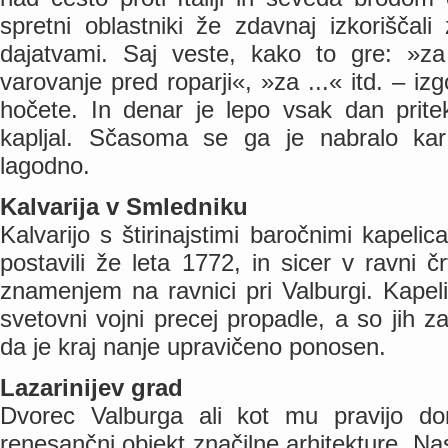
spretni oblastniki že zdavnaj izkoriščal
dajatvami. Saj veste, kako to gre: »za
varovanje pred roparji«, »za ...« itd. – iz
hočete. In denar je lepo vsak dan pritek
kapljal. Sčasoma se ga je nabralo kar p
lagodno.
Kalvarija v Smledniku
Kalvarijo s štirinajstimi baročnimi kapelic
postavili že leta 1772, in sicer v ravni
znamenjem na ravnici pri Valburgi. Kapeli
svetovni vojni precej propadle, a so jih za
da je kraj nanje upravičeno ponosen.
Lazarinijev grad
Dvorec Valburga ali kot mu pravijo dom
renesančni objekt značilne arhitekture. Nast