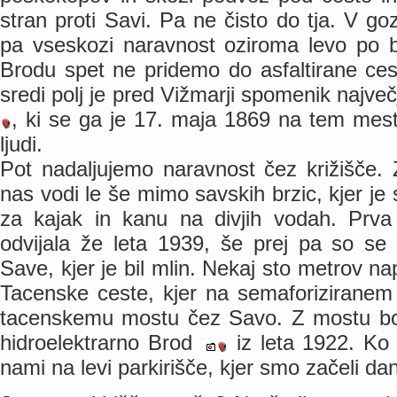
stran proti Savi. Pa ne čisto do tja. V g
pa vseskozi naravnost oziroma levo po bo
Brodu spet ne pridemo do asfaltirane ce
sredi polj je pred Vižmarji spomenik naj
, ki se ga je 17. maja 1869 na tem mest
ljudi.
Pot nadaljujemo naravnost čez križišče. 
nas vodi le še mimo savskih brzic, kjer j
za kajak in kanu na divjih vodah. Prv
odvijala že leta 1939, še prej pa so se
Save, kjer je bil mlin. Nekaj sto metrov n
Tacenske ceste, kjer na semaforiziranem 
tacenskemu mostu čez Savo. Z mostu bomo
hidroelektrarno Brod
iz leta 1922. Ko 
nami na levi parkirišče, kjer smo začeli da