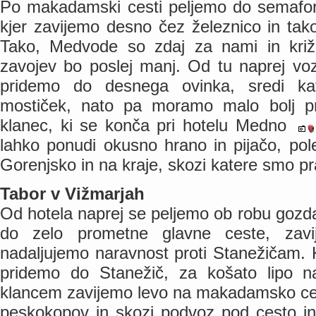
Po makadamski cesti peljemo do semaforj
kjer zavijemo desno čez železnico in tak
Tako, Medvode so zdaj za nami in križar
zavojev bo poslej manj. Od tu naprej voz
pridemo do desnega ovinka, sredi ka
mostiček, nato pa moramo malo bolj pri
klanec, ki se konča pri hotelu Medno
lahko ponudi okusno hrano in pijačo, pol
Gorenjsko in na kraje, skozi katere smo pra
Tabor v Vižmarjah
Od hotela naprej se peljemo ob robu gozd
do zelo prometne glavne ceste, za
nadaljujemo naravnost proti Stanežičam. 
pridemo do Stanežič, za košato lipo n
klancem zavijemo levo na makadamsko ce
peskokopov in skozi podvoz pod cesto in