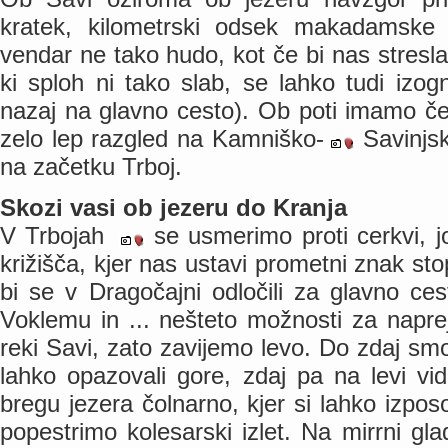
kratek, kilometrski odsek makadamske 
vendar ne tako hudo, kot če bi nas stres
ki sploh ni tako slab, se lahko tudi iz
nazaj na glavno cesto). Ob poti imamo če
zelo lep razgled na Kamniško-
Savinjs
na začetku Trboj.
Skozi vasi ob jezeru do Kranja
V Trbojah
se usmerimo proti cerkvi, j
križišča, kjer nas ustavi prometni znak sto
bi se v Dragočajni odločili za glavno ce
Voklemu in ... nešteto možnosti za napre
reki Savi, zato zavijemo levo. Do zdaj smo
lahko opazovali gore, zdaj pa na levi vi
bregu jezera čolnarno, kjer si lahko izpos
popestrimo kolesarski izlet. Na mirrni gla