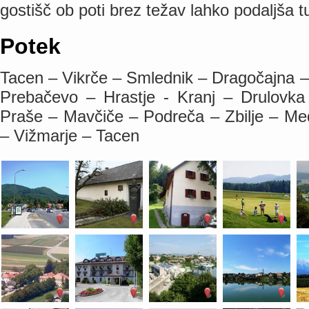
gostišč ob poti brez težav lahko podaljša t
Potek
Tacen – Vikrče – Smlednik – Dragočajna –
Prebačevo – Hrastje - Kranj – Drulovk
Praše – Mavčiče – Podreča – Zbilje – M
– Vižmarje – Tacen