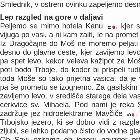
Smlednik, v ostrem ovinku zapeljemo desn
Lep razgled na gore v daljavi
Peljemo se mimo hotela Kanu
, kjer
vijuga po vasi, a ni kam zaiti, le na prome
Iz Dragočajne do Moš ne moremo peljati 
desno do glavne ceste, kjer zavijemo lev
pa spet levo, kakor veleva kažipot za Moše
poti bodo Trboje, do koder bi prispeli tu
toda Moše so tako prijetna vasica, da je v
pa še prometu se izognemo. Za gasilskim
zavijemo levo, v središče starega dela v
cerkvice sv. Mihaela. Pod nami je reka 
zadržuje jez hidroelektrarne Mavčiče
.
Trbojsko jezero, ki se dobro vidi z razg
zljubi, se lahko podamo čisto do vodne gl
Ob Savi oziroma ob jezeru navzgor pr