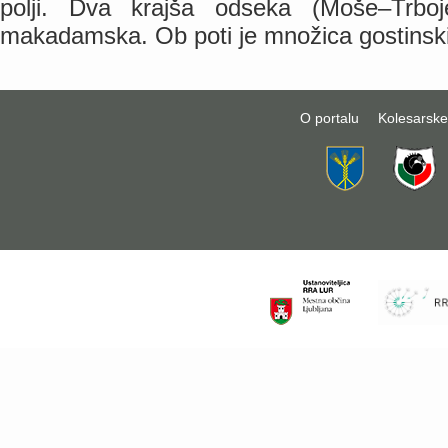
polji. Dva krajša odseka (Moše–Trboj
makadamska. Ob poti je množica gostinski
O portalu
Kolesarske