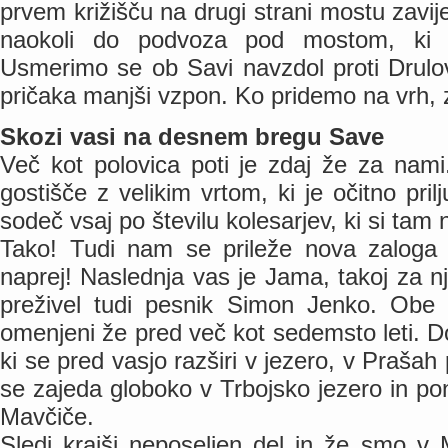
prvem križišču na drugi strani mostu zav
naokoli do podvoza pod mostom, ki 
Usmerimo se ob Savi navzdol proti Drulo
pričaka manjši vzpon. Ko pridemo na vrh,
Skozi vasi na desnem bregu Save
Več kot polovica poti je zdaj že za nam
gostišče z velikim vrtom, ki je očitno prilj
sodeč vsaj po številu kolesarjev, ki si tam 
Tako! Tudi nam se prileže nova zaloga
naprej! Naslednja vas je Jama, takoj za nj
preživel tudi pesnik Simon Jenko. Obe v
omenjeni že pred več kot sedemsto leti. 
ki se pred vasjo razširi v jezero, v Prašah 
se zajeda globoko v Trbojsko jezero in pon
Mavčiče.
Sledi krajši neposeljen del in že smo v