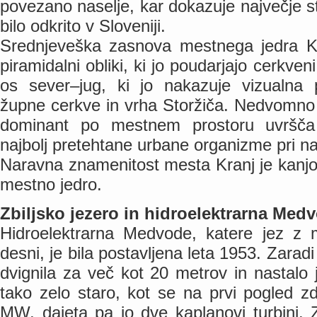
povezano naselje, kar dokazuje največje st
bilo odkrito v Sloveniji.
Srednjeveška zasnova mestnega jedra Kra
piramidalni obliki, ki jo poudarjajo cerkven
os sever–jug, ki jo nakazuje vizualna
župne cerkve in vrha Storžiča. Nedvomno 
dominant po mestnem prostoru uvršča
najbolj pretehtane urbane organizme pri na
Naravna znamenitost mesta Kranj je kanjo
mestno jedro.
Zbiljsko jezero in hidroelektrarna Med
Hidroelektrarna Medvode, katere jez z 
desni, je bila postavljena leta 1953. Zarad
dvignila za več kot 20 metrov in nastalo je
tako zelo staro, kot se na prvi pogled z
MW, dajeta pa jo dve kaplanovi turbini. Zb