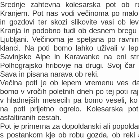
Srednje zahtevna kolesarska pot ob r
Kranjem. Pot nas vodi večinoma po malo 
in gozdovi ter skozi slikovite vasi ob 
Kranja in podobno tudi ob desnem bregu i
Ljubljani. Večinoma je speljana po ravnin
klanci. Na poti bomo lahko uživali v l
Savinjske Alpe in Karavanke na eni stra
Polhograjsko hribovje na drugi. Svoj čar 
Sava in pisana narava ob reki.
Večina poti je ob lepem vremenu ves d
bomo v vročih poletnih dneh po tej poti raje 
v hladnejših mesecih pa bomo veseli, k
na poti prijetno ogrelo. Kolesarska p
asfaltiranih cestah.
Pot je primerna za dopoldanski ali popoldan
s postankom kje ob robu gozda, ob reki 