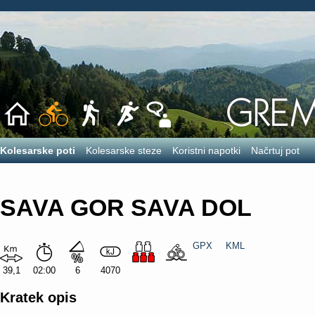
Kolesarske poti
Kolesarske steze
Koristni napotki
Načrtuj pot
SAVA GOR SAVA DOL
GPX
KML
39,1
02:00
6
4070
Kratek opis