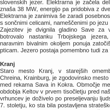
slovenskih jezer. Elektrarna je začela d
znaša 38 MW, energijo pa pridobiva z dv
Elektrarna je zanimiva še zaradi posebnosti
s sončnimi celicami, nameščenimi po jezu i
Zajezitev je dvignila gladino Save za
botrovalo nastanku Trbojskega jezera
naravnim bivalnim okoljem ponuja zatoči
pticam. Jezero postaja pomembno tudi za t
Kranj
Staro mesto Kranj, v starejših omemb
Chreina, Krainburg, je zgodovinsko mest
med rekama Sava in Kokra. Območje mest
obdobja Keltov v prvem tisočletju pred na
vrhuncev je doživelo po preseljevanju ljud
7. stoletju, ko sta bila postavljena strat