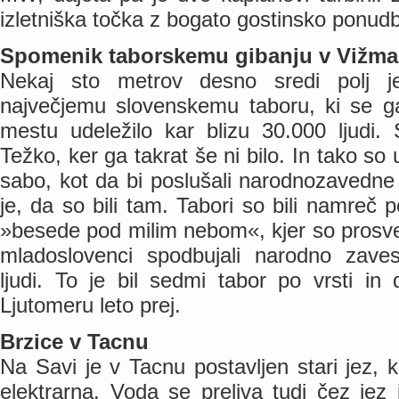
izletniška točka z bogato gostinsko ponud
Spomenik taborskemu gibanju v Vižma
Nekaj sto metrov desno sredi polj j
največjemu slovenskemu taboru, ki se 
mestu udeležilo kar blizu 30.000 ljudi. 
Težko, ker ga takrat še ni bilo. In tako so
sabo, kot da bi poslušali narodnozave
je, da so bili tam. Tabori so bili namreč p
»besede pod milim nebom«, kjer so prosve
mladoslovenci spodbujali narodno zave
ljudi. To je bil sedmi tabor po vrsti in d
Ljutomeru leto prej.
Brzice v Tacnu
Na Savi je v Tacnu postavljen stari jez, 
elektrarna. Voda se preliva tudi čez jez 