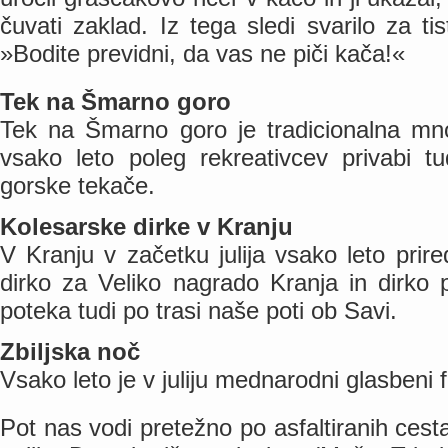
čuvati zaklad. Iz tega sledi svarilo za tis
»Bodite previdni, da vas ne piči kača!«
Tek na Šmarno goro
Tek na Šmarno goro je tradicionalna množ
vsako leto poleg rekreativcev privabi 
gorske tekače.
Kolesarske dirke v Kranju
V Kranju v začetku julija vsako leto pri
dirko za Veliko nagrado Kranja in dirko 
poteka tudi po trasi naše poti ob Savi.
Zbiljska noč
Vsako leto je v juliju mednarodni glasbeni f
Pot nas vodi pretežno po asfaltiranih cest