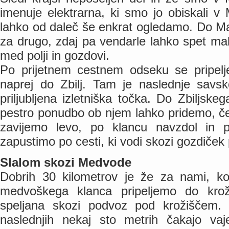
imenuje elektrarna, ki smo jo obiskali v
lahko od daleč še enkrat ogledamo. Do Mav
za drugo, zdaj pa vendarle lahko spet mal
med polji in gozdovi.
Po prijetnem cestnem odseku se pripel
naprej do Zbilj. Tam je naslednje savs
priljubljena izletniška točka. Do Zbiljske
pestro ponudbo ob njem lahko pridemo, če
zavijemo levo, po klancu navzdol in 
zapustimo po cesti, ki vodi skozi gozdiče
Slalom skozi Medvode
Dobrih 30 kilometrov je že za nami, 
medvoškega klanca pripeljemo do krož
speljana skozi podvoz pod krožiščem.
naslednjih nekaj sto metrih čakajo vaje