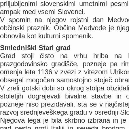
priljubljenimi slovenskimi umetnimi pes
ampak med vsemi Slovenci.
V spomin na njegov rojstni dan Medvode
občinski praznik. Občina Medvode je njeg
obnovila kot kulturni spomenik.
Smledniški Stari grad
Grad stoji čisto na vrhu hriba na k
prazgodovinsko gradišče, pozneje pa ri
omenja leta 1136 v zvezi z vitezom Ulrik
obsegal mogočen samostojno stoječ obram
V zreli gotski dobi so okrog stolpa obzida
stoletjih dograjevali bivalne stavbe in
pozneje niso prezidavali, sta se v najčiste
razvoj srednjeveškega gradu v osrednji Slo
Njegova lega je bila skrbno izbrana in j
nad cesto proti Italiji in seveda brodom