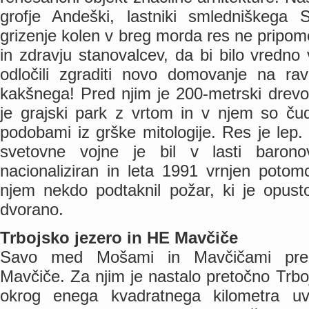
grofje Andeški, lastniki smledniškega S
grizenje kolen v breg morda res ne pripom
in zdravju stanovalcev, da bi bilo vredn
odločili zgraditi novo domovanje na ra
kakšnega! Pred njim je 200-metrski drevor
je grajski park z vrtom in v njem so čud
podobami iz grške mitologije. Res je lep
svetovne vojne je bil v lasti baronov
nacionaliziran in leta 1991 vrnjen poto
njem nekdo podtaknil požar, ki je opusto
dvorano.
Trbojsko jezero in HE Mavčiče
Savo med Mošami in Mavčičami pregra
Mavčiče. Za njim je nastalo pretočno Trboj
okrog enega kvadratnega kilometra uv