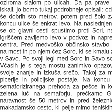
oziroma slalom po ulicah. Da pa prave 
iskali, jo bomo tukaj podrobneje opisali: 
še dobrih sto metrov, potem pred šolo z
koncu ulice še enkrat levo. Na naslednje
se ob glavni cesti spustimo proti Sori, 
igriščem zavijemo levo v podvoz in napr
centra. Pred medvoško občinsko stavbo i
na most in po njem čez Soro, ki se kmalu z
v Savo. Po svoji legi med Soro in Savo s
Včasih je s tega mostu zanimivo opazova
svoje znanje in izkuša srečo. Takoj za
picerije in policijske postaje. Na konc
semaforiziranega prehoda za pešce in k
zelena luč na semaforju, prečkamo Go
naravnost še 50 metrov in pred železni
makadamsko cesto, ki pelje mimo teniških 