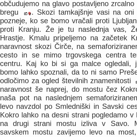
občudujemo na glavo postavljeno zrcalno
bregu
. Skozi tamkajšnje vasi na oni
pozneje, ko se bomo vračali proti Ljubljan
proti Kranju. Že je tu naslednja vas, Ž
Hrastje. Kmalu pripeljemo na začetek K
naravnost skozi Čirče, na semaforiziran
cesto in se mimo trgovskega centra te
centru. Kaj ko bi si ga malce ogledali,
bomo lahko spoznali, da to ni samo Pre
odločimo za ogled številnih znamenitosti
naravnost še naprej, do mostu čez Kokr
naša pot na naslednjem semaforiziranem 
levo navzdol po Smledniški in Savski ce
Kokro lahko na desni strani pogledamo v
na drugi strani mostu izliva v Savo. 
savskem mostu zavijemo levo na most,