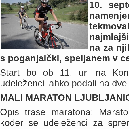
10. sept
namen
tekmov
najmlajš
na za nj
s poganjalčki, speljanem v c
Start bo ob 11. uri na Ko
udeleženci lahko podali na dve 
MALI MARATON LJUBLJANICA 
Opis trase maratona: Marat
koder se udeleženci za spreml