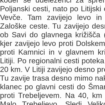
koder se udeleženci za spreml
Poljanski cesti, nato po Litijs
Vevče. Tam zavijejo levo i
Zaloške ceste. Tu zavijejo desn
ob Savi do glavnega križišča 
kjer zavijejo levo proti Dolske
proti Kamnici in v glavnem kr
Litiji. Po regionalni cesti potek
20 km. V Litiji zavijejo desno p
Tu zavije trasa desno mimo na
klanec po glavni cesti do Šmart
proti Trebeljevem. Na 40, km
Malo Trebeljevo. Sledi Veli