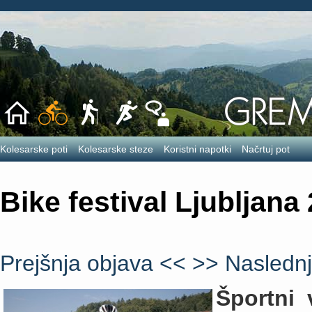
Kolesarske poti
Kolesarske steze
Koristni napotki
Načrtuj pot
Bike festival Ljubljana
Prejšnja objava <<
>> Naslednj
Športni 