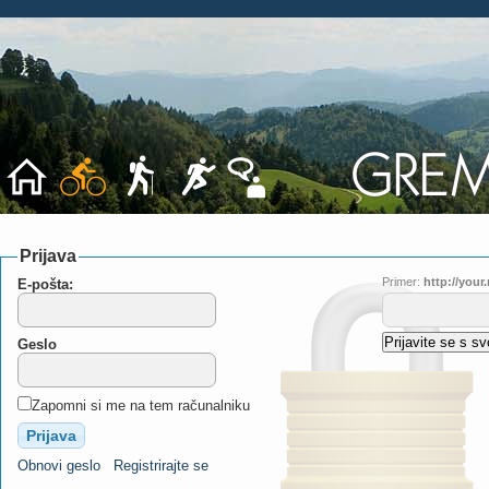
Prijava
Primer:
http://you
E-pošta:
Geslo
Zapomni si me na tem računalniku
Obnovi geslo
Registrirajte se