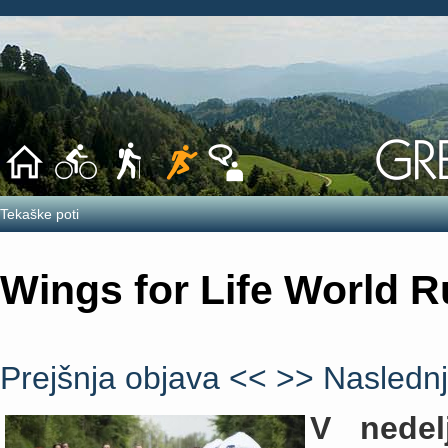
Tekaške poti
Wings for Life World R
Prejšnja objava <<
>> Naslednj
V
nede