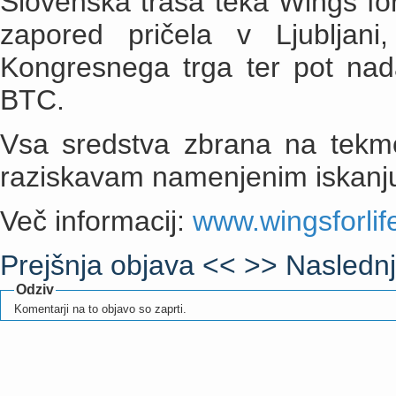
Slovenska trasa teka Wings for
zapored pričela v Ljubljani
Kongresnega trga ter pot nad
BTC.
Vsa sredstva zbrana na tekm
raziskavam namenjenim iskanju
Več informacij:
www.wingsforlif
Prejšnja objava <<
>> Naslednj
Odziv
Komentarji na to objavo so zaprti.