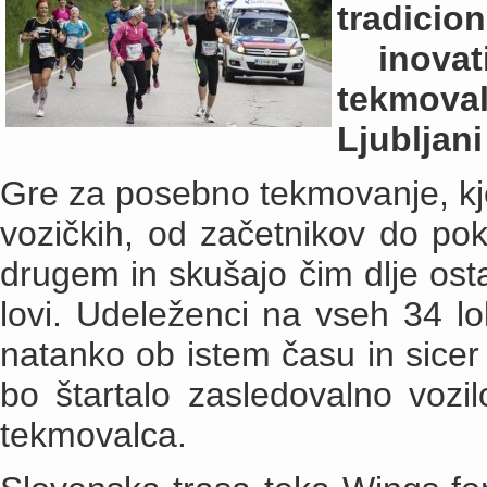
tradicio
inovat
tekmova
Ljubljani
Gre za posebno tekmovanje, kjer
vozičkih, od začetnikov do pok
drugem in skušajo čim dlje osta
lovi.
Udeleženci na vseh 34 lok
natanko ob istem času in sicer
bo štartalo zasledovalno vozil
tekmovalca.