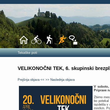
Tekaške poti
VELIKONOČNI TEK, 6. skupinski brezpl
Prejšnja objava <<
>> Naslednja objava
V soboto, 
Priprave n
Zbirno mest
bo potekal
razdelila v
min/km. Po 