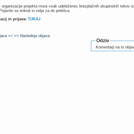
e organizacije projekta mora vsak udeleženec brezplačnih skupinskih tekov izp
Prijavite se enkrat in velja za do preklica.
acij in prijava:
TUKAJ
bjava <<
>> Naslednja objava
Odziv
Komentarji na to objav