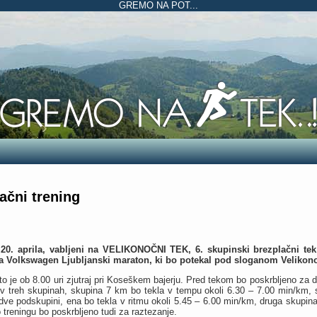
GREMO NA POT...
ačni trening
20. aprila, vabljeni na VELIKONOČNI TEK, 6. skupinski brezplačni tek
a Volkswagen Ljubljanski maraton, ki bo potekal pod sloganom Velikonoč
o je ob 8.00 uri zjutraj pri Koseškem bajerju. Pred tekom bo poskrbljeno za 
 v treh skupinah, skupina 7 km bo tekla v tempu okoli 6.30 – 7.00 min/km,
 dve podskupini, ena bo tekla v ritmu okoli 5.45 – 6.00 min/km, druga skupin
treningu bo poskrbljeno tudi za raztezanje.