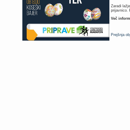
Zaradi lažj
prijavnico. 
Več inform
Prejšnja o