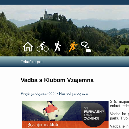
Tekaške poti
Vadba s Klubom Vzajemna
Prejšnja objava <<
>> Naslednja objava
S 5. majem
enkrat tede
Vadba bo p
parku Tivoli
Vadba je n