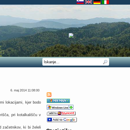
6. maj 2014 11:08:00
i lokacijami, kjer bodo
šča, pri kotalkališču v
začetnikov, ki bi želeli