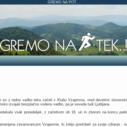
GREMO NA POT...
 so z redno vadbo teka začeli v Klubu Vzajemna, med devetimi slovenskim
nsko izvajali brezplačno vodeno vadbo, pa je seveda tudi Ljubljana.
otekala vsak ponedeljek, z začetkom ob 18. uri in zborom na koncu parkiri
.
amenjena zavarovancem Vzajemne, ki želijo poskrbeti za svoje zdravje - od 