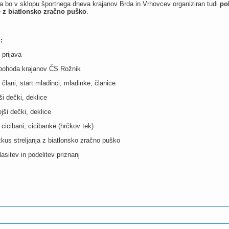
a bo v sklopu športnega dneva krajanov Brda in Vrhovcev organiziran tudi
po
je z biatlonsko zračno puško
.
:
 prijava
t pohoda krajanov ČS Rožnik
t člani, start mladinci, mladinke, članice
ši dečki, deklice
ejši dečki, deklice
t cicibani, cicibanke (hrčkov tek)
zkus streljanja z biatlonsko zračno puško
lasitev in podelitev priznanj