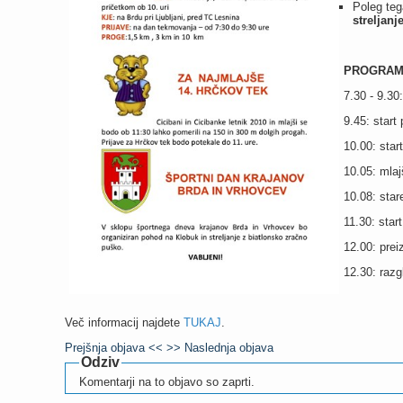
Poleg teg
streljan
PROGRAM
7.30 - 9.30:
9.45: star
10.00: star
10.05: mlaj
10.08: star
11.30: star
12.00: prei
12.30: razg
Več informacij najdete
TUKAJ
.
Prejšnja objava <<
>> Naslednja objava
Odziv
Komentarji na to objavo so zaprti.