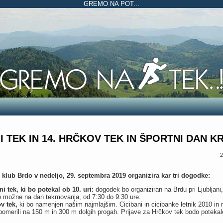
GREMO NA POT...
 TEK IN 14. HRČKOV TEK IN ŠPORTNI DAN 
2
klub Brdo v nedeljo, 29. septembra 2019 organizira kar tri dogodke:
i tek, ki bo potekal ob 10. uri:
dogodek bo organiziran na Brdu pri Ljubljani
o možne na dan tekmovanja, od 7:30 do 9:30 ure.
ov tek,
ki bo namenjen našim najmlajšim. Cicibani in cicibanke letnik 2010 in 
pomerili na 150 m in 300 m dolgih progah. Prijave za Hrčkov tek bodo potekal