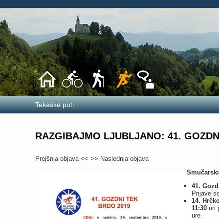
Tekaške poti
RAZGIBAJMO LJUBLJANO: 41. GOZDNI
Prejšnja objava <<
>> Naslednja objava
Smučarski 
41. Gozdn
Prijave s
14. Hrčk
11:30
uri 
ure.