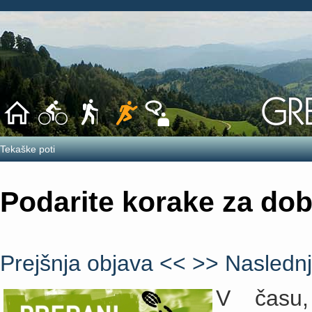
Tekaške poti
Podarite korake za do
Prejšnja objava <<
>> Naslednj
V času,