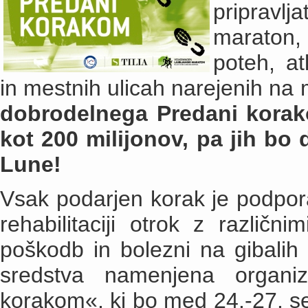
pripravl
maraton,
poteh, at
in mestnih ulicah narejenih na 
dobrodelnega Predani korak
kot 200 milijonov, pa jih bo 
Lune!
Vsak podarjen korak je podpora 
rehabilitaciji otrok z različn
poškodb in bolezni na gibalih 
sredstva namenjena organi
korakom«, ki bo med 24.-27. 