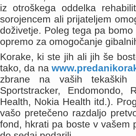
iz otroškega oddelka rehabili
sorojencem ali prijateljem omog
doživetje. Poleg tega pa bomo v
opremo za omogočanje gibalni
Korake, ki ste jih ali jih še bo
tako, da na
www.predanikora
zbrane na vaših tekaških p
Sportstracker, Endomondo, 
Health, Nokia Health itd.). Pro
vašo pretečeno razdaljo pretvo
fond, hkrati pa boste v vašem pr
do sedaj podarili.