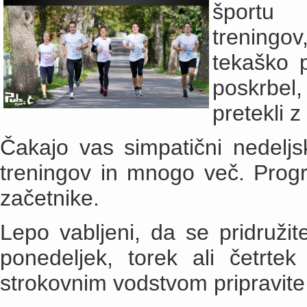
športu p
treningov
tekaško 
poskrbel
pretekli z
Čakajo vas simpatični nedeljski
treningov in mnogo več. Prog
začetnike.
Lepo vabljeni, da se pridruži
ponedeljek, torek ali četrte
strokovnim vodstvom pripravite