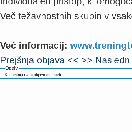
Individualen pristop, ki omogoča
Več težavnostnih skupin v vsak
Več informacij:
www.trening
Prejšnja objava <<
>> Naslednj
Odziv
Komentarji na to objavo so zaprti.