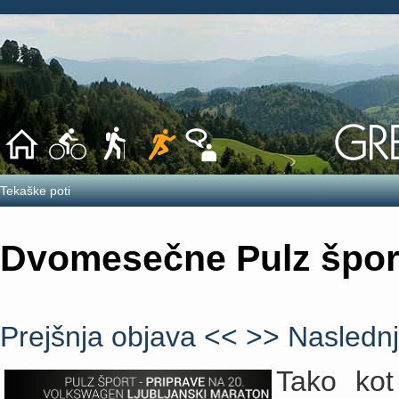
Tekaške poti
Dvomesečne Pulz šport 
Prejšnja objava <<
>> Naslednj
Tako kot