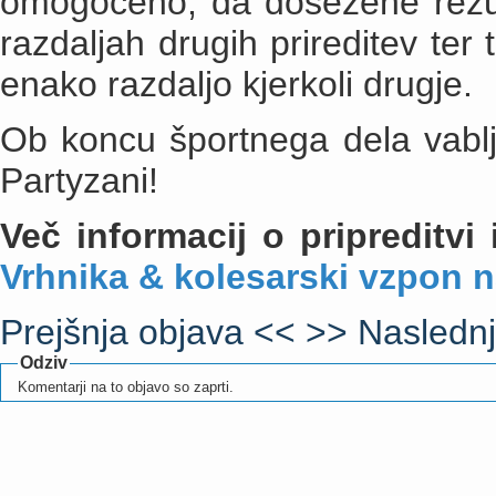
omogočeno, da dosežene rezult
razdaljah drugih prireditev ter 
enako razdaljo kjerkoli drugje.
Ob koncu športnega dela vablj
Partyzani!
Več informacij o pripreditvi 
Vrhnika & kolesarski vzpon 
Prejšnja objava <<
>> Naslednj
Odziv
Komentarji na to objavo so zaprti.