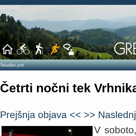
Tekaške poti
Četrti nočni tek Vrhni
Prejšnja objava <<
>> Naslednj
V soboto