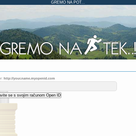
GREMO NA POT...
r:
http://your.name.myopenid.com