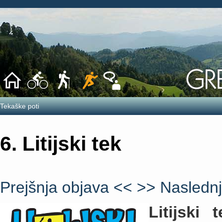
Tekaške poti
6. Litijski tek
Prejšnja objava <<
>> Naslednj
Litijski