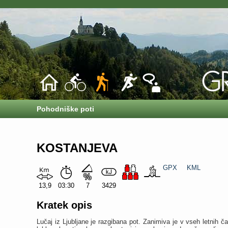
Pohodniške poti
KOSTANJEVA
GPX
KML
13,9
03:30
7
3429
Kratek opis
Lučaj iz Ljubljane je razgibana pot. Zanimiva je v vseh letnih čas