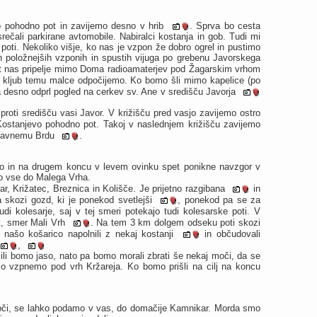
o pohodno pot in zavijemo desno v hrib
. Sprva bo cesta
ečali parkirane avtomobile. Nabiralci kostanja in gob. Tudi mi
poti. Nekoliko višje, ko nas je vzpon že dobro ogrel in pustimo
in položnejših vzponih in spustih vijuga po grebenu Javorskega
t nas pripelje mimo Doma radioamaterjev pod Žagarskim vrhom
im kljub temu malce odpočijemo. Ko bomo šli mimo kapelice (po
 desno odprl pogled na cerkev sv. Ane v središču Javorja
proti središču vasi Javor. V križišču pred vasjo zavijemo ostro
 Kostanjevo pohodno pot. Takoj v naslednjem križišču zavijemo
i Ravnemu Brdu
.
so in na drugem koncu v levem ovinku spet ponikne navzgor v
mo vse do Malega Vrha.
ar, Križatec, Breznica in Kolišče. Je prijetno razgibana
in
a skozi gozd, ki je ponekod svetlejši
, ponekod pa se za
udi kolesarje, saj v tej smeri potekajo tudi kolesarske poti. V
t, smer Mali Vrh
. Na tem 3 km dolgem odseku poti skozi
 našo košarico napolnili z nekaj kostanji
in občudovali
,
li bomo jaso, nato pa bomo morali zbrati še nekaj moči, da se
 vzpnemo pod vrh Kržareja. Ko bomo prišli na cilj na koncu
 moči, se lahko podamo v vas, do domačije Kamnikar. Morda smo