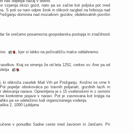
in nas odpeljal nazaj v dolino.
e vzpenja skozi gozd, nato pa se začne kot poljska pot med
rana. S poti se nam odpre širok in slikovit razgled na hribovja nad
a Prežganju dominira nad mozaikom gozdov, obdelovalnih površin
endar še srečamo posamezna gospodarska poslopja in značilnosti
vino
, kjer si lahko na počivališču malce oddahnemo.
aselkov. Kraj se omenja že od leta 1252, cerkev sv. Ane pa od
oletja
.
ti, ki obkroža zaselek Mali Vrh pri Prežganju. Krožno se vrne h
t popelje obiskovalca po travnih poljanah, gozdnih lazih in
r delovanja narave. Opremljena je s 15 vsebinskimi in z osmimi
zne konkretne pojave v naravi. Pot je zasnovana kot knjiga na
ahko pa se udeležimo tudi organiziranega vodenja.
aška 2, 1000 Ljubljana
 vključene v ponudbo Sadne ceste med Javorom in Jančami. Pri