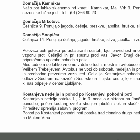
Domačija Kamnikar
Našo pot lahko sklenemo pri kmetiji Kamnikar, Mali Vrh 3. Pon
sezonske hišne jedi. Tel.: (01) 366 90 23
Domačija Mrkotovc
Češnjica 9. Ponujajo jagode, češnje, breskve, jabolka, hruške, sli
Domačija Snopičar
Češnjica 14. Ponujajo češnje, jagode, hruške, slive, jabolka in ze
Polovica poti poteka po asfaltiranih cestah, kjer previdnost ni 
vzponu proti Češnjici in pri spustu proti vasi Javor. Drugi 
priporočamo uporabo pohodnih palic.
Med tednom se lahko vrnemo v dolino tudi z mestnim avtobusom št.
Velikem Trebeljevem. Avtobus ne vozi ob sobotah, nedeljah in pr
in predhodno preverimo vozni red. Od cilja Kostanjeve pohod
odloži v Sostrem na križišču Sostrske in Litijske ceste, kjer i
ki nas odpelje v center Ljubljane.
Kostanjeva nedelja in pohod po Kostanjevi pohodni poti
Kostanjeva nedelja poteka 1., 2. in 3. nedeljo v oktobru na Jan
ponudbe, pečen kostanj, sveže stisnjen jabolčni sok in slaščic
Prireditev spremlja zabavni program.
Pohod po Kostanjevi pohodni poti poteka tradicionalno drugo nede
na Malem Vrhu.