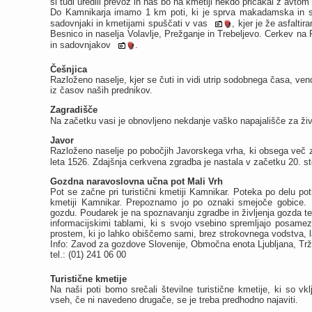
si tudi uredili prevoz in nas bo na kmetiji nekdo pričakal z avtom 
Do Kamnikarja imamo 1 km poti, ki je sprva makadamska in s
sadovnjaki in kmetijami spuščati v vas
, kjer je že asfalti
Besnico in naselja Volavlje, Prežganje in Trebeljevo. Cerkev n
in sadovnjakov
.
Češnjica
Razloženo naselje, kjer se čuti in vidi utrip sodobnega časa, v
iz časov naših prednikov.
Zagradišče
Na začetku vasi je obnovljeno nekdanje vaško napajališče za ži
Javor
Razloženo naselje po pobočjih Javorskega vrha, ki obsega več z
leta 1526. Zdajšnja cerkvena zgradba je nastala v začetku 20. st
Gozdna naravoslovna učna pot Mali Vrh
Pot se začne pri turistični kmetiji Kamnikar. Poteka po delu po
kmetiji Kamnikar. Prepoznamo jo po oznaki smejoče gobice. Po
gozdu. Poudarek je na spoznavanju zgradbe in življenja gozda te
informacijskimi tablami, ki s svojo vsebino spremljajo posame
prostem, ki jo lahko obiščemo sami, brez strokovnega vodstva, l
Info: Zavod za gozdove Slovenije, Območna enota Ljubljana, Trž
tel.: (01) 241 06 00
Turistične kmetije
Na naši poti bomo srečali številne turistične kmetije, ki so
vseh, če ni navedeno drugače, se je treba predhodno najaviti.