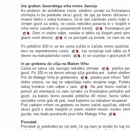
čez greben Javorskega vrha mimo Javorja
Ko pridemo do asfaltirane ceste, sledimo oznaki za Kostanjev
strmejša in bo potekala skozi gozd, ob njej pa bomo občasno sr
imamo lahko s seboj košarico, če bi nas zamikalo zaviti malo s 
strnjen gozd za seboj, se cesta nekoliko poravna in v krajših 
vrha mimo zaselkov in posameznih kmetij
. Kostanjeva po
. Dom ni stalno odprt, vendar si lahko na klopeh pred nj
glavni cesti desno)
in se povzpeli za ovinek, se nam bo na
.
Po približno 600 m se bo cesta zožila in začela strmo spuščati 
levo na neprednostno cesto
, kar označuje tudi tabla za
desno na makadamsko cesto
, ki se vzpenja v gozd prot
in po grebenu do cilja na Malem Vrhu
Cesta se sprva vije navzgor nekoliko strmeje
, prečka ja
gozd. Po 100 m se desno odcepi ožja gozdna pot , kateri sledi
Pot do Malega Vrha je grebenska
, poteka pod vrhovi Telič
dobro utrjena, na njej se odpočijejo naše utrujene noge. Potek
nekaj korakov celo odpre v jaso
. Na poti bomo srečali t
pomoč pri orientaciji so nam oznake za Kostanjevo pohodno po
gozd, za katero bomo porabili približno 40 minut, bomo lahko
raznolike vrste gob ob poti, med katerimi so nekatere strupene!
Pod zadnjim vrhom na grebenu se bomo začeli spuščati, obkroži
skozi gozd v dveh manjših in enem ostrem levem ovinku strmo
gozda, nas bodo pozdravile prve hiše Malega Vrha
.
Povratek
Povratek je predviden po isti poti, če pa nam je ostalo še kaj