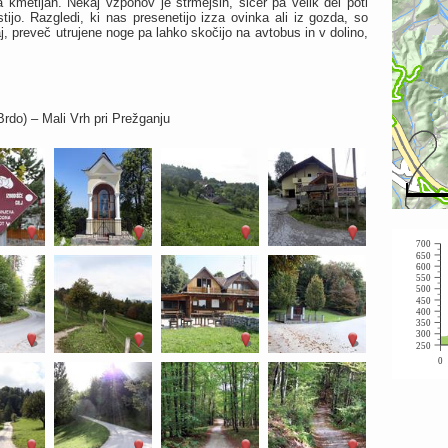
metijah. Nekaj vzponov je strmejših, sicer pa velik del poti
ijo. Razgledi, ki nas presenetijo izza ovinka ali iz gozda, so
j, preveč utrujene noge pa lahko skočijo na avtobus in v dolino,
rdo) – Mali Vrh pri Prežganju
700
650
600
550
500
450
400
350
300
250
0