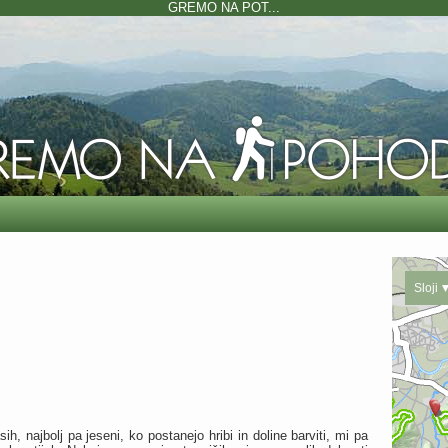
GREMO NA POT...
Sloji
ih, najbolj pa jeseni, ko postanejo hribi in doline barviti, mi pa