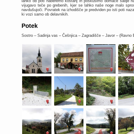
lahko ob poti naberemo kostanj in poskusimo domače sadje na k
vijugavo teče po grebenih, kjer se lahko naše noge malo sprost
navdušujoči. Povratek na izhodišče je predviden po isti poti naza
ki vozi samo ob delavnikih.
Potek
Sostro – Sadinja vas – Češnjica – Zagradišče – Javor – (Ravno B