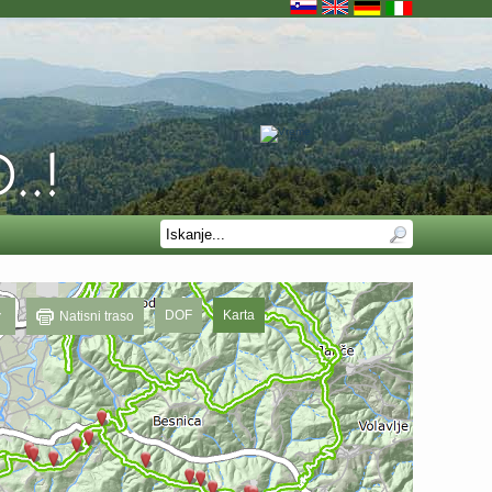
DOF
Karta
Natisni traso