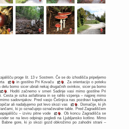
ališču proge št. 13 v Sostrem. Če se do izhodišča pripeljemo
arta
in gostilno Pri Kovaču
. Za orientacijo o poteku
delu bomo sicer ubrali nekaj drugačnih ovinkov, sicer pa bomo
. Hoditi začnemo v smeri Sadinje vasi mimo gostilne Pri
. Cesta je ozka asfaltirana in se rahlo vzpenja – najprej mimo
a mimo sadovnjakov. Pred vasjo Češnjica nas pozdravi kapelica
pičar ali nadaljujemo pot levo skozi vas
. Domačije, ki jih
Jančami, ki jo označujejo označevalne table. Pred Zagradiščem
apajališču – izviru pitne vode
. Ob koncu Zagradišča se
koder se na levo odpirajo pogledi na Ljubljansko kotlino. Mimo
 Babne gore, ki jo skozi gozd obkrožimo po zahodni strani –