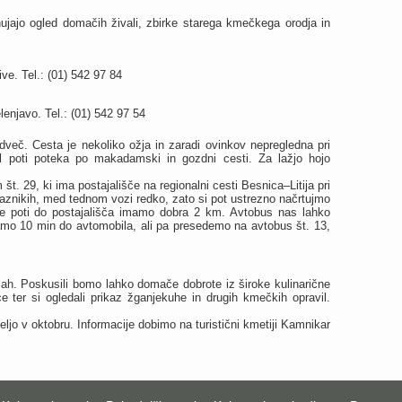
ujajo ogled domačih živali, zbirke starega kmečkega orodja in
ve. Tel.: (01) 542 97 84
lenjavo. Tel.: (01) 542 97 54
odveč. Cesta je nekoliko ožja in zaradi ovinkov nepregledna pri
del poti poteka po makadamski in gozdni cesti. Za lažjo hojo
 29, ki ima postajališče na regionalni cesti Besnica–Litija pri
aznikih, med tednom vozi redko, zato si pot ustrezno načrtujmo
ne poti do postajališča imamo dobra 2 km. Avtobus nas lahko
mamo 10 min do avtomobila, ali pa presedemo na avtobus št. 13,
čah. Poskusili bomo lahko domače dobrote iz široke kulinarične
e ter si ogledali prikaz žganjekuhe in drugih kmečkih opravil.
ljo v oktobru. Informacije dobimo na turistični kmetiji Kamnikar