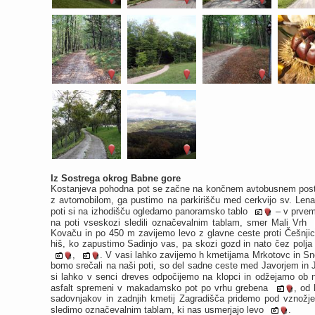
Iz Sostrega okrog Babne gore
Kostanjeva pohodna pot se začne na končnem avtobusnem postaj
z avtomobilom, ga pustimo na parkirišču med cerkvijo sv. Len
poti si na izhodišču ogledamo panoramsko tablo
– v prvem 
na poti vseskozi sledili označevalnim tablam, smer Mali Vrh
Kovaču in po 450 m zavijemo levo z glavne ceste proti Češnjici
hiš, ko zapustimo Sadinjo vas, pa skozi gozd in nato čez polj
,
. V vasi lahko zavijemo h kmetijama Mrkotovc in Sno
bomo srečali na naši poti, so del sadne ceste med Javorjem in 
si lahko v senci dreves odpočijemo na klopci in odžejamo ob n
asfalt spremeni v makadamsko pot po vrhu grebena
, od 
sadovnjakov in zadnjih kmetij Zagradišča pridemo pod vznožje
sledimo označevalnim tablam, ki nas usmerjajo levo
.