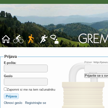
Prijava
Primer:
http://you
E-pošta:
Geslo
Zapomni si me na tem računalniku
Obnovi geslo
Registrirajte se