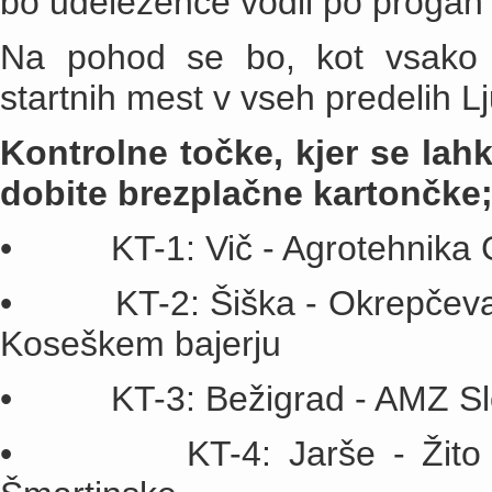
bo udeležence vodil po progah r
Na pohod se bo, kot vsako l
startnih mest v vseh predelih Lj
Kontrolne točke, kjer se lah
dobite brezplačne kartončke
• KT-1: Vič - Agrotehnika G
• KT-2: Šiška - Okrepčevalnic
Koseškem bajerju
• KT-3: Bežigrad - AMZ Slov
• KT-4: Jarše - Žito Ljub