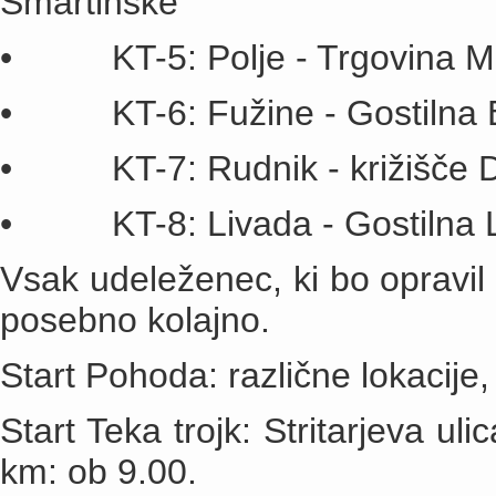
Šmartinske
• KT-5: Polje - Trgovina Me
• KT-6: Fužine - Gostilna B
• KT-7: Rudnik - križišče Dol
• KT-8: Livada - Gostilna Li
Vsak udeleženec, ki bo opravil 
posebno kolajno.
Start Pohoda: različne lokacije
Start Teka trojk: Stritarjeva ul
km: ob 9.00.