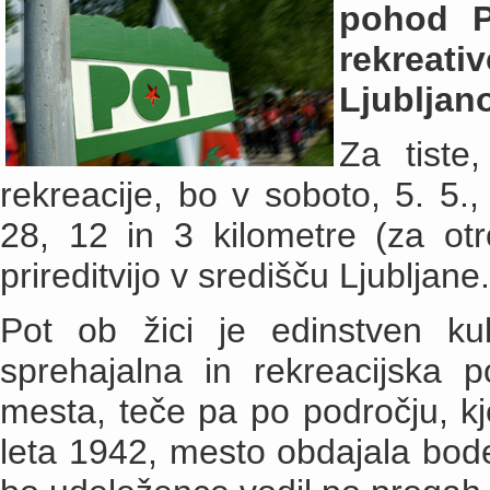
pohod Po
rekreat
Ljubljano
Za tiste,
rekreacije, bo v soboto, 5. 5.,
28, 12 in 3 kilometre (za otr
prireditvijo v središču Ljubljane.
Pot ob žici je edinstven ku
sprehajalna in rekreacijska 
mesta, teče pa po področju, k
leta 1942, mesto obdajala bod