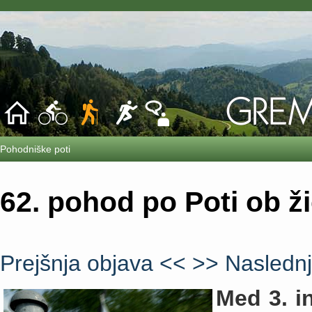
Pohodniške poti
62. pohod po Poti ob žic
Prejšnja objava <<
>> Naslednj
Med 3. i