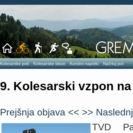
Kolesarske poti
Kolesarske steze
Koristni napotki
Načrtuj pot
9. Kolesarski vzpon na
Prejšnja objava <<
>> Naslednj
TVD Par