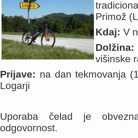
tradicio
Primož (L
Kdaj:
V n
Dolžina:
višinske r
Prijave:
na dan tekmovanja (13
Logarji
Uporaba čelad je obvezna
odgovornost.