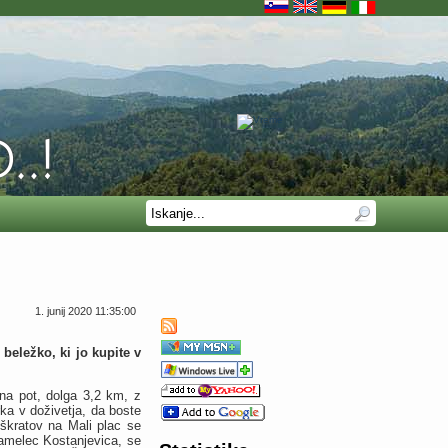
1. junij 2020 11:35:00
beležko, ki jo kupite v
dna pot, dolga 3,2 km, z
rka v doživetja, da boste
 škratov na Mali plac se
samelec Kostanjevica, se