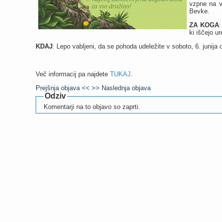
vzpne na v
Bevke.
ZA KOGA
:
ki iščejo u
KDAJ
: Lepo vabljeni, da se pohoda udeležite v soboto, 6. junija o
Več informacij pa najdete
TUKAJ
.
Prejšnja objava <<
>> Naslednja objava
Odziv
Komentarji na to objavo so zaprti.