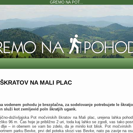
GREMO NA POT...
ŠKRATOV NA MALI PLAC
a vodenem pohodu je brezplačna, za sodelovanje potrebujete le škratjo 
n služi kot zemljevid poln škratjih ugank.
ljično-doživljajska Pot močvirskih škratov na Mali plac, urejena lahka poho
zliko 96 m. Čas hoje je približno 2 uri, toda kaj lahko se zgodi, vas tako pos
i dlje – in obenem se vam bo zdelo, da je minilo kot blisk. Pot močvirskih
portnem parku Bevke, prvi del poteka skozi vas Bevke, nato pa zavije na o