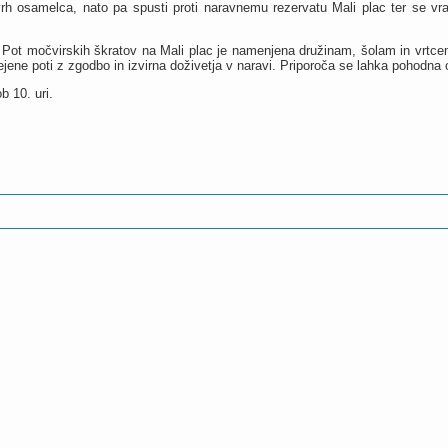
rh osamelca, nato pa spusti proti naravnemu rezervatu Mali plac ter se vr
 Pot močvirskih škratov na Mali plac je namenjena družinam, šolam in vrtc
rejene poti z zgodbo in izvirna doživetja v naravi. Priporoča se lahka pohodna 
b 10. uri.