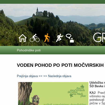
Pohodniške poti
VODEN POHOD PO POTI MOČVIRSKIH 
Prejšnja objava <<
>> Naslednja objava
Udeležba n
ŠD Bevke i
KAJ
: Prav
višinsko ra
potreboval
prične v Š