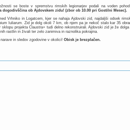
ložnosti se boste v spremstvu rimskih legionarjev podali na voden pohod
dogodivščina ob Ajdovskem zidu! (zbor ob 10.00 pri Gostilni Mesec).
ed Vrhniko in Logatcem, kjer se nahaja Ajdovski zid, najdaljši odsek rim
lpium Iuliarum. Zid je dolg okoli 7 km, ob njem pa je nekoč stalo kar 35 ob
 sklopu projekta Claustra+ tudi delno rekonstruirali. Ajdovski zid je že dolg
nih rastlin in živali ter zelo zanimiva in raznolika pokrajina.
 narave in sledov zgodovine v okolici!
Obisk je brezplačen.