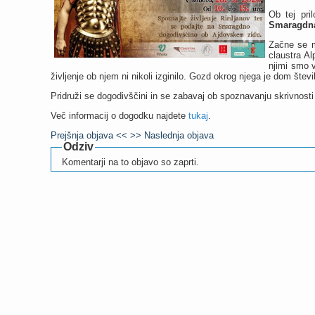
Ob tej pri
Smaragdna 
Začne se m
claustra A
njimi smo v
življenje ob njem ni nikoli izginilo. Gozd okrog njega je dom števil
Pridruži se dogodivščini in se zabavaj ob spoznavanju skrivnosti
Več informacij o dogodku najdete
tukaj
.
Prejšnja objava <<
>> Naslednja objava
Odziv
Komentarji na to objavo so zaprti.