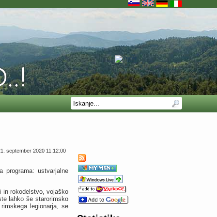
21. september 2020 11:12:00
 programa: ustvarjalne
i in rokodelstvo, vojaško
oste lahko še starorimsko
a rimskega legionarja, se