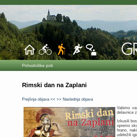
Pohodniške poti
Rimski dan na Zaplani
Prejšnja objava <<
>> Naslednja objava
Vabimo va
delavnice z
Izkusili bo
opremo skoz
hrano, naki
udeležili ig