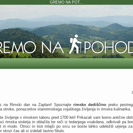
GREMO NA POT...
s na Rimski dan na Zaplani! Spoznajte
rimsko dediščino
preko pestrega
a otroke, ponazoritve starorimskega vojaškega življenja in rimska kulinarika.
ste življenje v rimskem taboru pred 1700 leti! Prikazali vam bomo antične obrt
i rimska stoletja in oblačila ter reči iz tedanjega vsakdana, odkrivali pa b
t in modo. Otroci in tisti mlajši po srcu se boste lahko udeležili urjenja z
er skozi čas ali si izdelali lastno fibulo.