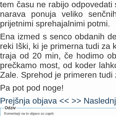
tem času ne rabijo odpovedati sv
narava ponuja veliko senčni
prijetnimi sprehajalnimi potmi.
Ena izmed s senco obdanih dest
reki Iški, ki je primerna tudi 
traja od 20 min, če hodimo ob
prečkamo most, od koder lahko
Zale. Sprehod je primeren tudi 
Pa pot pod noge!
Prejšnja objava <<
>> Naslednj
Odziv
Komentarji na to objavo so zaprti.