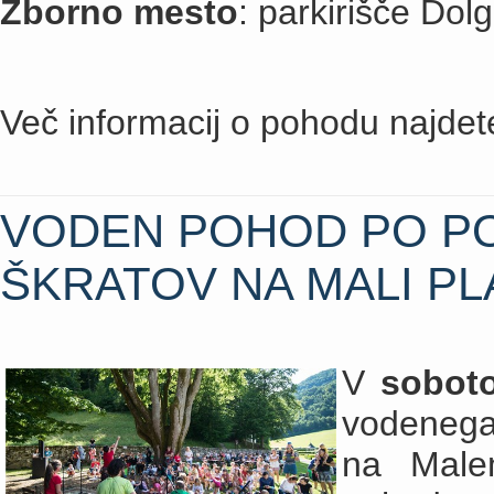
Zborno mesto
: parkirišče Dol
Več informacij o pohodu najde
VODEN POHOD PO PO
ŠKRATOV NA MALI PL
V
soboto
vodenega
na Male