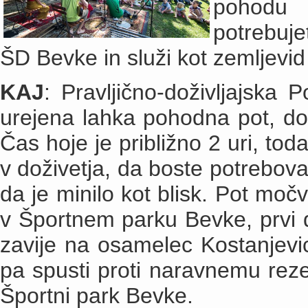
pohodu 
potrebuje
ŠD Bevke in služi kot zemljevid
KAJ
: Pravljično-doživljajska 
urejena lahka pohodna pot, dol
Čas hoje je približno 2 uri, tod
v doživetja, da boste potrebova
da je minilo kot blisk. Pot močv
v Športnem parku Bevke, prvi 
zavije na osamelec Kostanjevi
pa spusti proti naravnemu reze
Športni park Bevke.