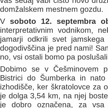
vas sedaj vabi čisto novo druž
domžalskem mestnem gozdu.
V
soboto 12. septembra ob
interpretativnim vodnikom, 
jamarji odkrili svet jamskeg
dogodivščina je pred nami! Sa
no, vsi ostali bomo pa poslušal
Dobimo se v Češminovem pa
Bistrici do Šumberka in nat
izhodišče, ker škratolovce za 
je dolga 3,54 km, na njej boste
je dobro označena, za vsa 