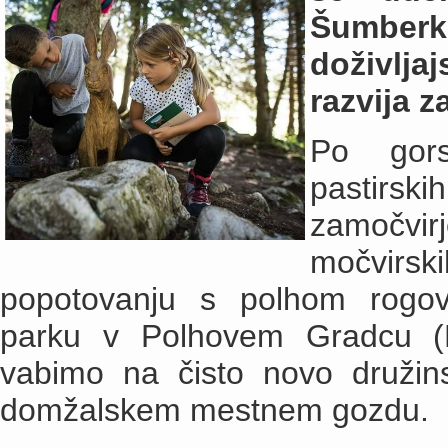
Šumberk,
doživljaj
razvija z
Po gors
pastirsk
zamočvir
močvirs
popotovanju s polhom rogov
parku v Polhovem Gradcu (P
vabimo na čisto novo družins
domžalskem mestnem gozdu.