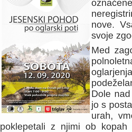
označene
neregistr
nove. Vs
svoje zgo
Med zago
polnolet
oglarje
podeželan
Dole nad L
jo s post
urah, vme
poklepetali z njimi ob kopah v