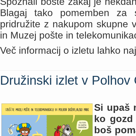
Spoznali boste zakaj je nekdanj
Blagaj tako pomemben za s
pridružite z nakupom skupne vs
in Muzej pošte in telekomunikac
Več informacij o izletu lahko n
Družinski izlet v Polhov
Si upaš 
ko gozd 
boš poma