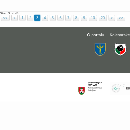
Stran 3 od 48
<<
<
1
2
3
4
5
6
7
8
9
10
20
>
>>
O portalu
Kolesarske