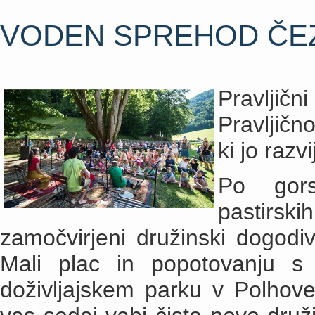
VODEN SPREHOD ČEZ
Pravlji
Pravljično
ki jo razv
Po gors
pastirsk
zamočvirjeni družinski dogodi
Mali plac in popotovanju 
doživljajskem parku v Polhov