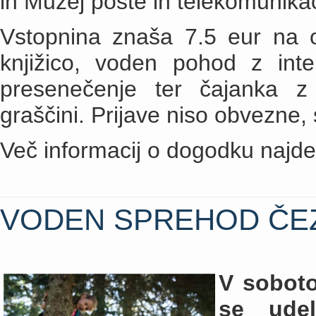
in Muzej pošte in telekomunikac
Vstopnina znaša 7.5 eur na o
knjižico, voden pohod z inte
presenečenje ter čajanka z
graščini. Prijave niso obvezne,
Več informacij o dogodku najd
VODEN SPREHOD ČEZ
V soboto,
se udel