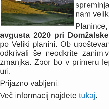
spreminj
nam velik
Planince
avgusta 2020 pri Domžals
po Veliki planini. Ob upošteva
odkrivali še neodkrite zanimivo
zmanjka. Zbor bo v primeru l
uri.
Prijazno vabljeni!
Več informacij najdete
tukaj
.