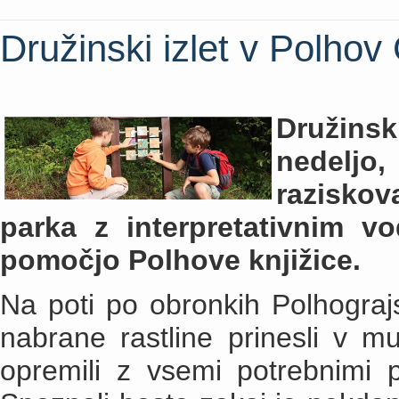
Družinski izlet v Polhov
Družins
nedeljo
raziskov
parka z interpretativnim v
pomočjo Polhove knjižice.
Na poti po obronkih Polhograjs
nabrane rastline prinesli v muz
opremili z vsemi potrebnimi 