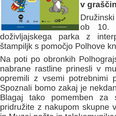
v grašči
Družinski 
ob 10. 
doživljajskega parka z inte
štampiljk s pomočjo Polhove knj
Na poti po obronkih Polhograjs
nabrane rastline prinesli v mu
opremili z vsemi potrebnimi 
Spoznali bomo zakaj je nekdanji
Blagaj tako pomemben za s
pridružite z nakupom skupne vs