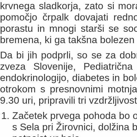
krvnega sladkorja, zato si moraj
pomočjo črpalk dovajati redn
porastu in mnogi starši se so
bremena, ki ga takšna bolezen 
Da bi jih podprli, so se za do
zveza Slovenije, Pediatričn
endokrinologijo, diabetes in b
otrokom s presnovnimi motnja
9.30 uri, pripravili tri vzdržljiv
Začetek prvega pohoda bo ob 
s Sela pri Žirovnici, dolžina