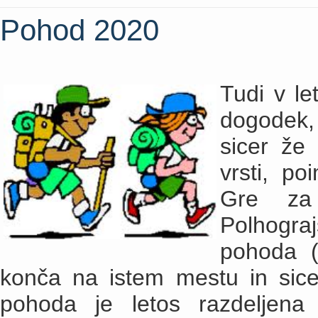
Pohod 2020
Tudi v le
dogodek, 
sicer že 
vrsti, po
Gre za
Polhogra
pohoda (
konča na istem mestu in sicer
pohoda je letos razdeljena 