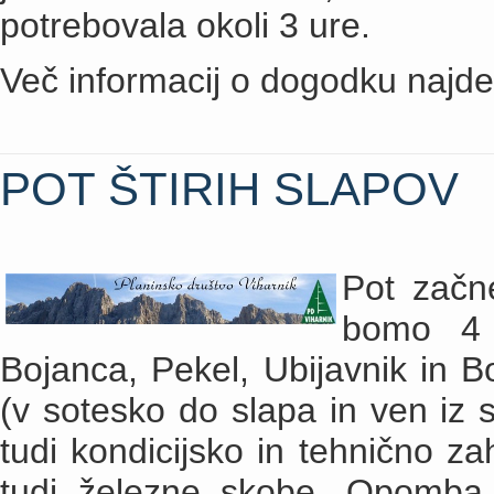
potrebovala okoli 3 ure.
Več informacij o dogodku najd
POT ŠTIRIH SLAPOV
Pot začn
bomo 4 č
Bojanca, Pekel, Ubijavnik in B
(v sotesko do slapa in ven iz 
tudi kondicijsko in tehnično za
tudi železne skobe. Opomba. 