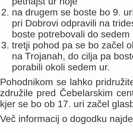
petnajst ur hoje
na drugem se boste bo 9. ur
pri Dobrovi odpravili na trid
boste potrebovali do sedem 
tretji pohod pa se bo začel 
na Trojanah, do cilja pa bost
porabili okoli sedem ur.
Pohodnikom se lahko pridružite
združile pred Čebelarskim cent
kjer se bo ob 17. uri začel gla
Več informacij o dogodku najd