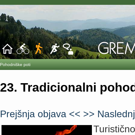
Pohodniške poti
23. Tradicionalni poho
Prejšnja objava <<
>> Naslednj
Turistič