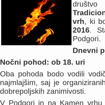
društv
Tradicio
vrh
, ki 
2016
. St
Podgori.
Dnevni p
Nočni pohod: ob 18. uri
Oba pohoda bodo vodili vodič
najmlajšim, saj je organizira
dobrepoljskih zanimivosti.
V Podgori in na Kamen vrhu b