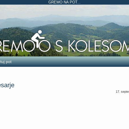
GREMO NA POT...
tuj pot
esarje
17. sept