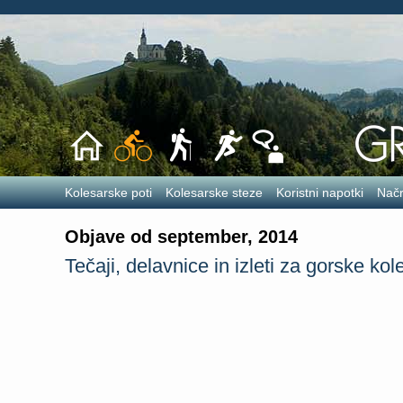
Kolesarske poti
Kolesarske steze
Koristni napotki
Načr
Objave od september, 2014
Tečaji, delavnice in izleti za gorske kol